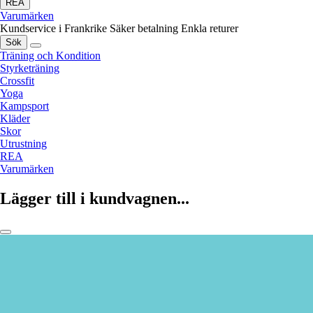
REA
Varumärken
Kundservice i Frankrike
Säker betalning
Enkla returer
Sök
Träning och Kondition
Styrketräning
Crossfit
Yoga
Kampsport
Kläder
Skor
Utrustning
REA
Varumärken
Lägger till i kundvagnen...