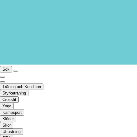
Sök
Träning och Kondition
Styrketräning
Crossfit
Yoga
Kampsport
Kläder
Skor
Utrustning