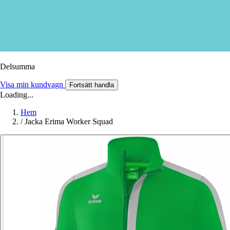
Delsumma
Visa min kundvagn
Fortsätt handla
Loading...
Hem
/
Jacka Erima Worker Squad