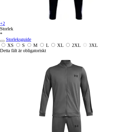
+2
Storlek
*
Storleksguide
XS
S
M
L
XL
2XL
3XL
Detta fält är obligatoriskt