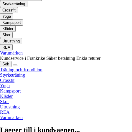
Styrketräning
Crossfit
Yoga
Kampsport
Kläder
Skor
Utrustning
REA
Varumärken
Kundservice i Frankrike
Säker betalning
Enkla returer
Sök
Träning och Kondition
Styrketräning
Crossfit
Yoga
Kampsport
Kläder
Skor
Utrustning
REA
Varumärken
Lägger till i kundvagnen...