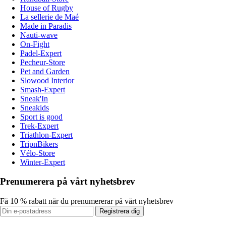
House of Rugby
La sellerie de Maé
Made in Paradis
Nauti-wave
On-Fight
Padel-Expert
Pecheur-Store
Pet and Garden
Slowood Interior
Smash-Expert
Sneak'In
Sneakids
Sport is good
Trek-Expert
Triathlon-Expert
TripnBikers
Vélo-Store
Winter-Expert
Prenumerera på vårt nyhetsbrev
Få 10 % rabatt när du prenumererar på vårt nyhetsbrev
Registrera dig