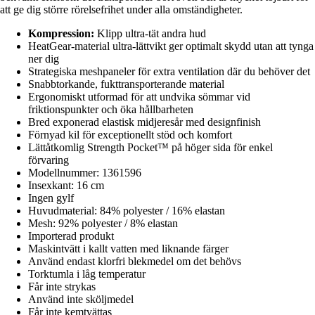
att ge dig större rörelsefrihet under alla omständigheter.
Kompression:
Klipp ultra-tät andra hud
HeatGear-material ultra-lättvikt ger optimalt skydd utan att tynga
ner dig
Strategiska meshpaneler för extra ventilation där du behöver det
Snabbtorkande, fukttransporterande material
Ergonomiskt utformad för att undvika sömmar vid
friktionspunkter och öka hållbarheten
Bred exponerad elastisk midjeresår med designfinish
Förnyad kil för exceptionellt stöd och komfort
Lättåtkomlig Strength Pocket™ på höger sida för enkel
förvaring
Modellnummer: 1361596
Insexkant: 16 cm
Ingen gylf
Huvudmaterial: 84% polyester / 16% elastan
Mesh: 92% polyester / 8% elastan
Importerad produkt
Maskintvätt i kallt vatten med liknande färger
Använd endast klorfri blekmedel om det behövs
Torktumla i låg temperatur
Får inte strykas
Använd inte sköljmedel
Får inte kemtvättas