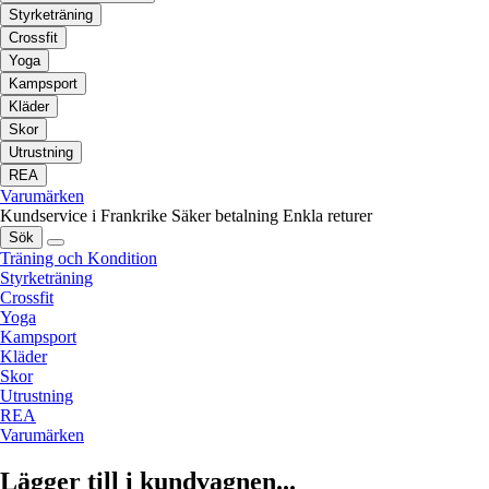
Styrketräning
Crossfit
Yoga
Kampsport
Kläder
Skor
Utrustning
REA
Varumärken
Kundservice i Frankrike
Säker betalning
Enkla returer
Sök
Träning och Kondition
Styrketräning
Crossfit
Yoga
Kampsport
Kläder
Skor
Utrustning
REA
Varumärken
Lägger till i kundvagnen...