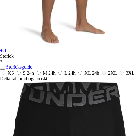
+-1
Storlek
*
Storleksguide
XS
S
24h
M
24h
L
24h
XL
24h
2XL
3XL
Detta fält är obligatoriskt