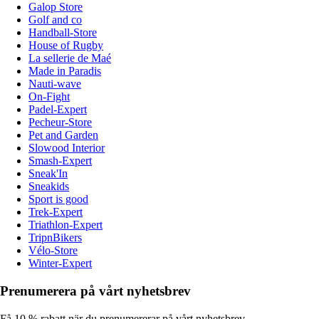
Galop Store
Golf and co
Handball-Store
House of Rugby
La sellerie de Maé
Made in Paradis
Nauti-wave
On-Fight
Padel-Expert
Pecheur-Store
Pet and Garden
Slowood Interior
Smash-Expert
Sneak'In
Sneakids
Sport is good
Trek-Expert
Triathlon-Expert
TripnBikers
Vélo-Store
Winter-Expert
Prenumerera på vårt nyhetsbrev
Få 10 % rabatt när du prenumererar på vårt nyhetsbrev