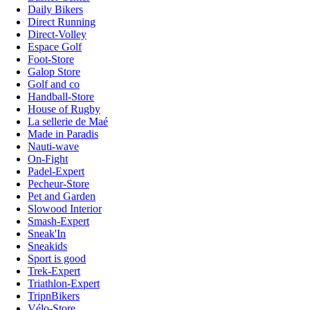
Daily Bikers
Direct Running
Direct-Volley
Espace Golf
Foot-Store
Galop Store
Golf and co
Handball-Store
House of Rugby
La sellerie de Maé
Made in Paradis
Nauti-wave
On-Fight
Padel-Expert
Pecheur-Store
Pet and Garden
Slowood Interior
Smash-Expert
Sneak'In
Sneakids
Sport is good
Trek-Expert
Triathlon-Expert
TripnBikers
Vélo-Store