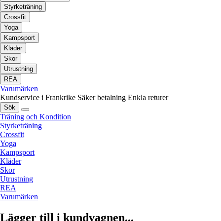
Styrketräning
Crossfit
Yoga
Kampsport
Kläder
Skor
Utrustning
REA
Varumärken
Kundservice i Frankrike
Säker betalning
Enkla returer
Sök
Träning och Kondition
Styrketräning
Crossfit
Yoga
Kampsport
Kläder
Skor
Utrustning
REA
Varumärken
Lägger till i kundvagnen...