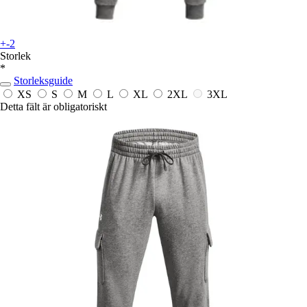
+-2
Storlek
*
Storleksguide
XS
S
M
L
XL
2XL
3XL
Detta fält är obligatoriskt