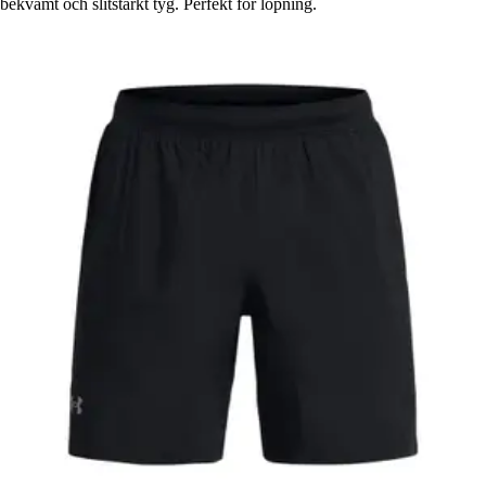
bekvämt och slitstarkt tyg. Perfekt för löpning.