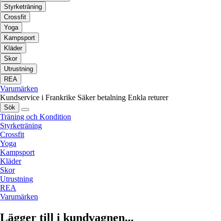
Styrketräning
Crossfit
Yoga
Kampsport
Kläder
Skor
Utrustning
REA
Varumärken
Kundservice i Frankrike
Säker betalning
Enkla returer
Sök
Träning och Kondition
Styrketräning
Crossfit
Yoga
Kampsport
Kläder
Skor
Utrustning
REA
Varumärken
Lägger till i kundvagnen...