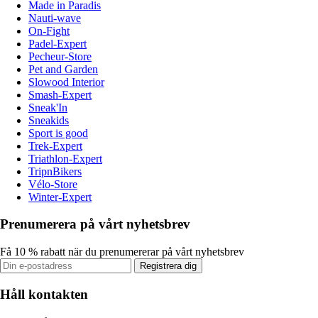
Made in Paradis
Nauti-wave
On-Fight
Padel-Expert
Pecheur-Store
Pet and Garden
Slowood Interior
Smash-Expert
Sneak'In
Sneakids
Sport is good
Trek-Expert
Triathlon-Expert
TripnBikers
Vélo-Store
Winter-Expert
Prenumerera på vårt nyhetsbrev
Få 10 % rabatt när du prenumererar på vårt nyhetsbrev
Registrera dig
Håll kontakten