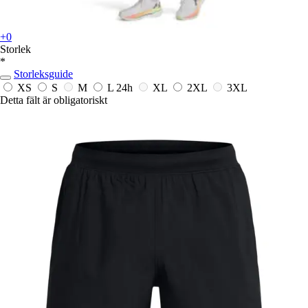
+0
Storlek
*
Storleksguide
XS
S
M
L
24h
XL
2XL
3XL
Detta fält är obligatoriskt