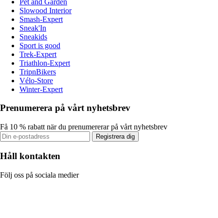
Pet and Garden
Slowood Interior
Smash-Expert
Sneak'In
Sneakids
Sport is good
Trek-Expert
Triathlon-Expert
TripnBikers
Vélo-Store
Winter-Expert
Prenumerera på vårt nyhetsbrev
Få 10 % rabatt när du prenumererar på vårt nyhetsbrev
Registrera dig
Håll kontakten
Följ oss på sociala medier