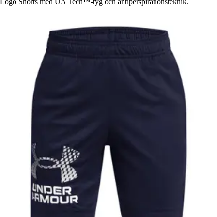
Logo Shorts med UA Tech™-tyg och antiperspirationsteknik.