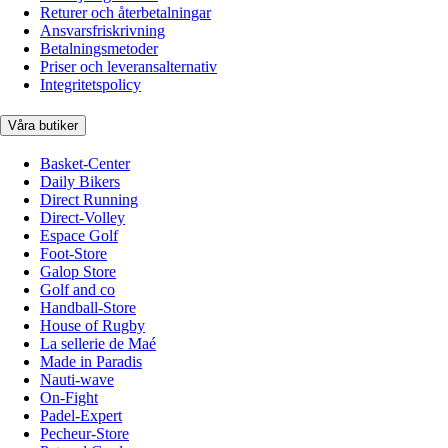
Returer och återbetalningar
Ansvarsfriskrivning
Betalningsmetoder
Priser och leveransalternativ
Integritetspolicy
Våra butiker
Basket-Center
Daily Bikers
Direct Running
Direct-Volley
Espace Golf
Foot-Store
Galop Store
Golf and co
Handball-Store
House of Rugby
La sellerie de Maé
Made in Paradis
Nauti-wave
On-Fight
Padel-Expert
Pecheur-Store