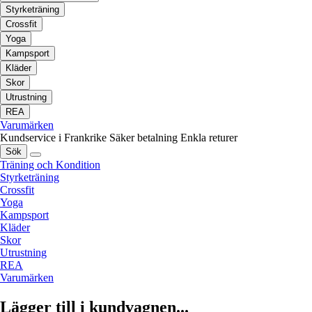
Styrketräning
Crossfit
Yoga
Kampsport
Kläder
Skor
Utrustning
REA
Varumärken
Kundservice i Frankrike
Säker betalning
Enkla returer
Sök
Träning och Kondition
Styrketräning
Crossfit
Yoga
Kampsport
Kläder
Skor
Utrustning
REA
Varumärken
Lägger till i kundvagnen...