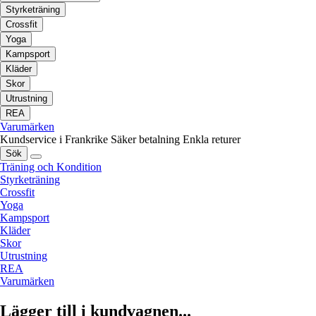
Styrketräning
Crossfit
Yoga
Kampsport
Kläder
Skor
Utrustning
REA
Varumärken
Kundservice i Frankrike
Säker betalning
Enkla returer
Sök
Träning och Kondition
Styrketräning
Crossfit
Yoga
Kampsport
Kläder
Skor
Utrustning
REA
Varumärken
Lägger till i kundvagnen...