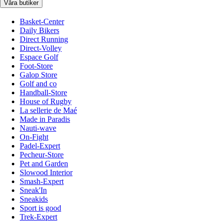
Våra butiker
Basket-Center
Daily Bikers
Direct Running
Direct-Volley
Espace Golf
Foot-Store
Galop Store
Golf and co
Handball-Store
House of Rugby
La sellerie de Maé
Made in Paradis
Nauti-wave
On-Fight
Padel-Expert
Pecheur-Store
Pet and Garden
Slowood Interior
Smash-Expert
Sneak'In
Sneakids
Sport is good
Trek-Expert