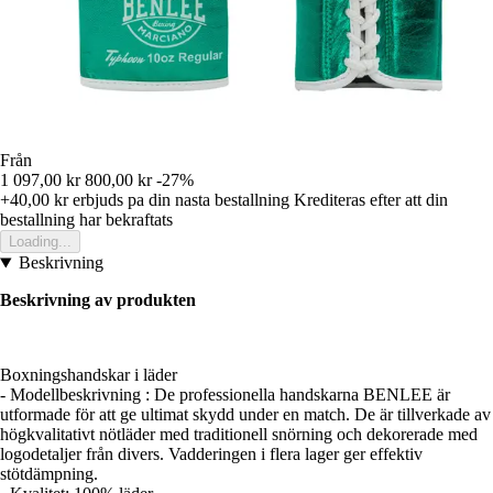
Från
1 097,00 kr
800,00 kr
-27%
+40,00 kr
erbjuds pa din nasta bestallning
Krediteras efter att din
bestallning har bekraftats
Loading...
Beskrivning
Beskrivning av produkten
Boxningshandskar i läder
- Modellbeskrivning : De professionella handskarna BENLEE är
utformade för att ge ultimat skydd under en match. De är tillverkade av
högkvalitativt nötläder med traditionell snörning och dekorerade med
logodetaljer från divers. Vadderingen i flera lager ger effektiv
stötdämpning.