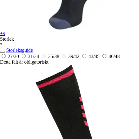
+9
Storlek
*
Storleksguide
27/30
31/34
35/38
39/42
43/45
46/48
Detta fält är obligatoriskt