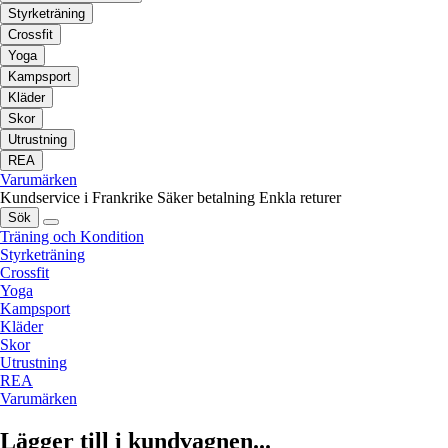
Styrketräning
Crossfit
Yoga
Kampsport
Kläder
Skor
Utrustning
REA
Varumärken
Kundservice i Frankrike
Säker betalning
Enkla returer
Sök
Träning och Kondition
Styrketräning
Crossfit
Yoga
Kampsport
Kläder
Skor
Utrustning
REA
Varumärken
Lägger till i kundvagnen...