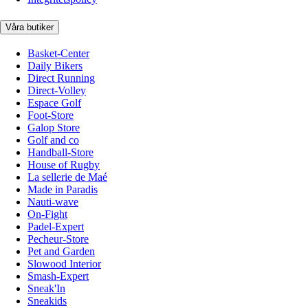
Våra butiker
Basket-Center
Daily Bikers
Direct Running
Direct-Volley
Espace Golf
Foot-Store
Galop Store
Golf and co
Handball-Store
House of Rugby
La sellerie de Maé
Made in Paradis
Nauti-wave
On-Fight
Padel-Expert
Pecheur-Store
Pet and Garden
Slowood Interior
Smash-Expert
Sneak'In
Sneakids