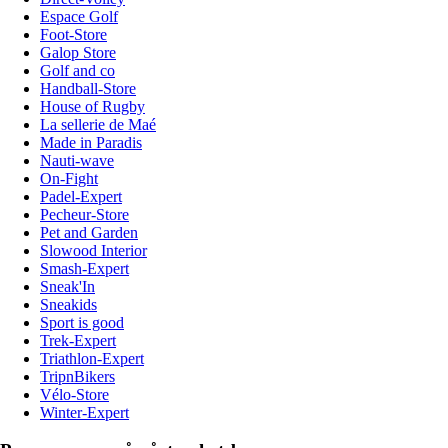
Espace Golf
Foot-Store
Galop Store
Golf and co
Handball-Store
House of Rugby
La sellerie de Maé
Made in Paradis
Nauti-wave
On-Fight
Padel-Expert
Pecheur-Store
Pet and Garden
Slowood Interior
Smash-Expert
Sneak'In
Sneakids
Sport is good
Trek-Expert
Triathlon-Expert
TripnBikers
Vélo-Store
Winter-Expert