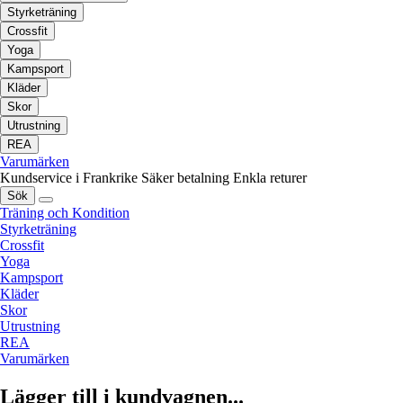
Styrketräning
Crossfit
Yoga
Kampsport
Kläder
Skor
Utrustning
REA
Varumärken
Kundservice i Frankrike
Säker betalning
Enkla returer
Sök
Träning och Kondition
Styrketräning
Crossfit
Yoga
Kampsport
Kläder
Skor
Utrustning
REA
Varumärken
Lägger till i kundvagnen...