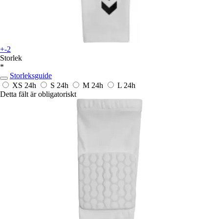
+-2
Storlek
*
Storleksguide
XS
24h
S
24h
M
24h
L
24h
Detta fält är obligatoriskt