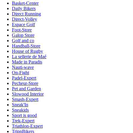
Basket-Center
Daily Bikers
Direct Running
Direct-Volley
Espace Golf
Foot-Store
Galop Store
Golf and co
Handball-Store
House of Rugby
La sellerie de Maé
Made in Paradis
Nauti-wave
On-Fight
Padel-Expert
Pecheur-Store
Pet and Garden
Slowood Interior
Smash-Expert
Sneak'In
Sneakids
Sport is good
Trek-Expert
Triathlon-Expert
TripnBikers