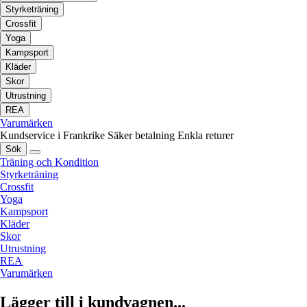
Styrketräning
Crossfit
Yoga
Kampsport
Kläder
Skor
Utrustning
REA
Varumärken
Kundservice i Frankrike
Säker betalning
Enkla returer
Sök
Träning och Kondition
Styrketräning
Crossfit
Yoga
Kampsport
Kläder
Skor
Utrustning
REA
Varumärken
Lägger till i kundvagnen...