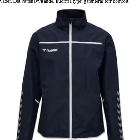
väder. Det vattenavvisande, fluorfria tyget garanterar torr komfort.