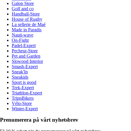
Galop Store
Golf and co
Handball-Store
House of Rugby
La sellerie de Maé
Made in Paradis
Nauti-wave
On-Fight
Padel-Expert
Pecheur-Store
Pet and Garden
Slowood Interior
Smash-Expert
Sneak'In
Sneakids
Sport is good
Trek-Expert
Triathlon-Expert
TripnBikers
Vélo-Store
Winter-Expert
Prenumerera på vårt nyhetsbrev