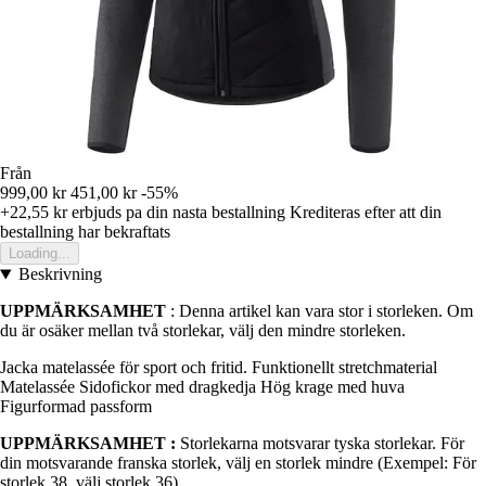
Från
999,00 kr
451,00 kr
-55%
+22,55 kr
erbjuds pa din nasta bestallning
Krediteras efter att din
bestallning har bekraftats
Loading...
Beskrivning
UPPMÄRKSAMHET
: Denna artikel kan vara stor i storleken. Om
du är osäker mellan två storlekar, välj den mindre storleken.
Jacka matelassée för sport och fritid. Funktionellt stretchmaterial
Matelassée Sidofickor med dragkedja Hög krage med huva
Figurformad passform
UPPMÄRKSAMHET :
Storlekarna motsvarar tyska storlekar. För
din motsvarande franska storlek, välj en storlek mindre (Exempel: För
storlek 38, välj storlek 36)