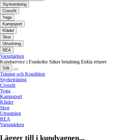
Styrketräning
Crossfit
Yoga
Kampsport
Kläder
Skor
Utrustning
REA
Varumärken
Kundservice i Frankrike
Säker betalning
Enkla returer
Sök
Träning och Kondition
Styrketräning
Crossfit
Yoga
Kampsport
Kläder
Skor
Utrustning
REA
Varumärken
Lägger till i kundvagnen...