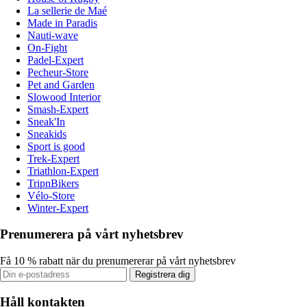
La sellerie de Maé
Made in Paradis
Nauti-wave
On-Fight
Padel-Expert
Pecheur-Store
Pet and Garden
Slowood Interior
Smash-Expert
Sneak'In
Sneakids
Sport is good
Trek-Expert
Triathlon-Expert
TripnBikers
Vélo-Store
Winter-Expert
Prenumerera på vårt nyhetsbrev
Få 10 % rabatt när du prenumererar på vårt nyhetsbrev
Registrera dig
Håll kontakten