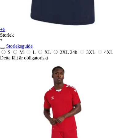
+6
Storlek
*
Storleksguide
S
M
L
XL
2XL
24h
3XL
4XL
Detta fält är obligatoriskt