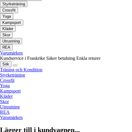
Styrketräning
Crossfit
Yoga
Kampsport
Kläder
Skor
Utrustning
REA
Varumärken
Kundservice i Frankrike
Säker betalning
Enkla returer
Sök
Träning och Kondition
Styrketräning
Crossfit
Yoga
Kampsport
Kläder
Skor
Utrustning
REA
Varumärken
Lägger till i kundvagnen...