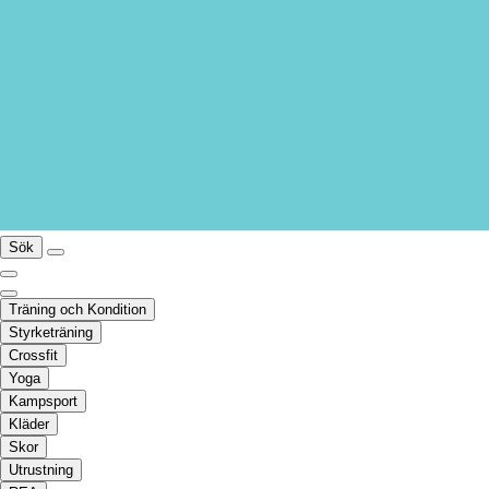
Sök
Träning och Kondition
Styrketräning
Crossfit
Yoga
Kampsport
Kläder
Skor
Utrustning