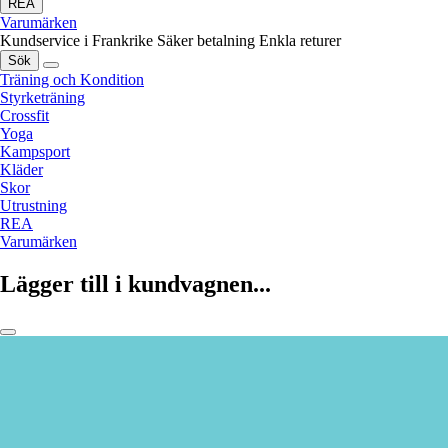
REA
Varumärken
Kundservice i Frankrike
Säker betalning
Enkla returer
Sök
Träning och Kondition
Styrketräning
Crossfit
Yoga
Kampsport
Kläder
Skor
Utrustning
REA
Varumärken
Lägger till i kundvagnen...