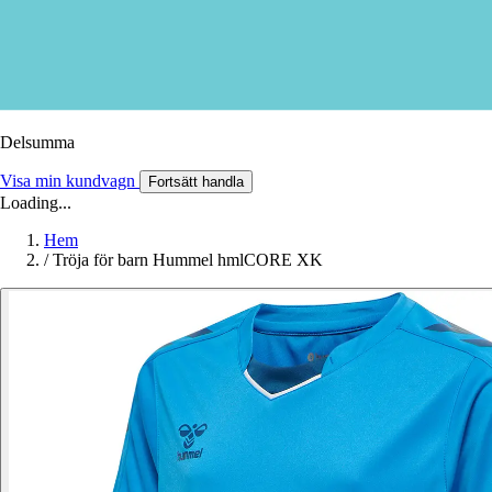
Delsumma
Visa min kundvagn
Fortsätt handla
Loading...
Hem
/
Tröja för barn Hummel hmlCORE XK