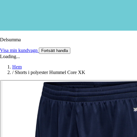
Delsumma
Visa min kundvagn
Fortsätt handla
Loading...
Hem
/
Shorts i polyester Hummel Core XK