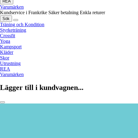
REA
Varumärken
Kundservice i Frankrike
Säker betalning
Enkla returer
Sök
Träning och Kondition
Styrketräning
Crossfit
Yoga
Kampsport
Kläder
Skor
Utrustning
REA
Varumärken
Lägger till i kundvagnen...