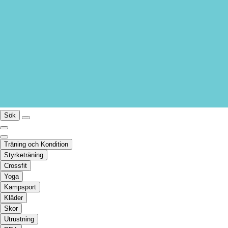
Sök
Träning och Kondition
Styrketräning
Crossfit
Yoga
Kampsport
Kläder
Skor
Utrustning