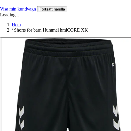
Visa min kundvagn
Fortsätt handla
Loading...
Hem
/
Shorts för barn Hummel hmlCORE XK