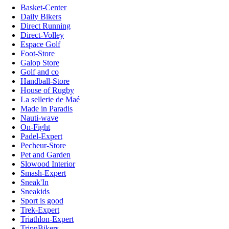
Basket-Center
Daily Bikers
Direct Running
Direct-Volley
Espace Golf
Foot-Store
Galop Store
Golf and co
Handball-Store
House of Rugby
La sellerie de Maé
Made in Paradis
Nauti-wave
On-Fight
Padel-Expert
Pecheur-Store
Pet and Garden
Slowood Interior
Smash-Expert
Sneak'In
Sneakids
Sport is good
Trek-Expert
Triathlon-Expert
TripnBikers