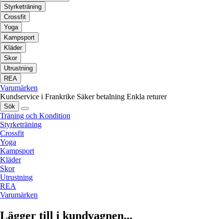
Styrketräning
Crossfit
Yoga
Kampsport
Kläder
Skor
Utrustning
REA
Varumärken
Kundservice i Frankrike
Säker betalning
Enkla returer
Sök
Träning och Kondition
Styrketräning
Crossfit
Yoga
Kampsport
Kläder
Skor
Utrustning
REA
Varumärken
Lägger till i kundvagnen...