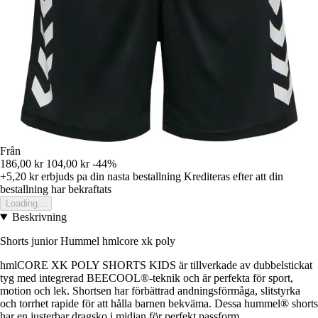
Från
186,00 kr
104,00 kr
-44%
+5,20 kr
erbjuds pa din nasta bestallning
Krediteras efter att din
bestallning har bekraftats
Loading...
Beskrivning
Shorts junior Hummel hmlcore xk poly
hmlCORE XK POLY SHORTS KIDS är tillverkade av dubbelstickat
tyg med integrerad BEECOOL®-teknik och är perfekta för sport,
motion och lek. Shortsen har förbättrad andningsförmåga, slitstyrka
och torrhet rapide för att hålla barnen bekväma. Dessa hummel® shorts
har en justerbar dragsko i midjan för perfekt passform.