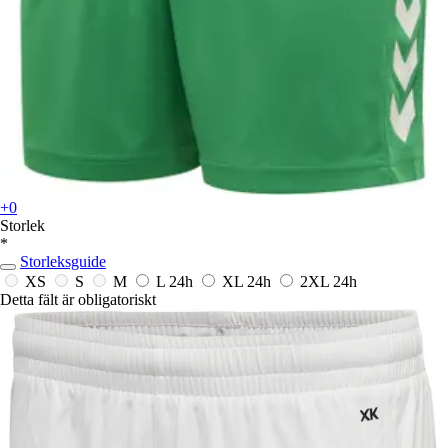
+0
Storlek
*
Storleksguide
XS
S
M
L
24h
XL
24h
2XL
24h
Detta fält är obligatoriskt