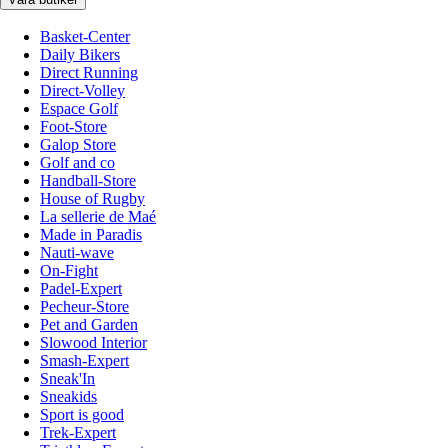
Basket-Center
Daily Bikers
Direct Running
Direct-Volley
Espace Golf
Foot-Store
Galop Store
Golf and co
Handball-Store
House of Rugby
La sellerie de Maé
Made in Paradis
Nauti-wave
On-Fight
Padel-Expert
Pecheur-Store
Pet and Garden
Slowood Interior
Smash-Expert
Sneak'In
Sneakids
Sport is good
Trek-Expert