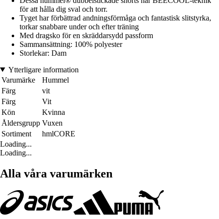
Dessa hummel® dubbelstickade shorts har BEECOOL-teknik
för att hålla dig sval och torr.
Tyget har förbättrad andningsförmåga och fantastisk slitstyrka,
torkar snabbare under och efter träning
Med dragsko för en skräddarsydd passform
Sammansättning: 100% polyester
Storlekar: Dam
Ytterligare information
Varumärke
Hummel
Färg
vit
Färg
Vit
Kön
Kvinna
Åldersgrupp
Vuxen
Sortiment
hmlCORE
Loading...
Loading...
Alla våra varumärken