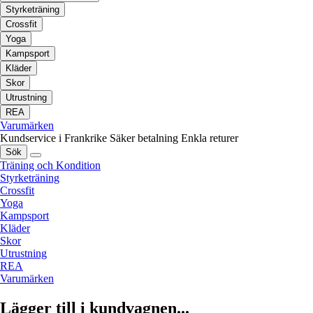
Styrketräning
Crossfit
Yoga
Kampsport
Kläder
Skor
Utrustning
REA
Varumärken
Kundservice i Frankrike
Säker betalning
Enkla returer
Sök
Träning och Kondition
Styrketräning
Crossfit
Yoga
Kampsport
Kläder
Skor
Utrustning
REA
Varumärken
Lägger till i kundvagnen...