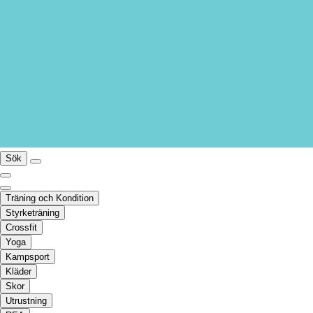
Sök
Träning och Kondition
Styrketräning
Crossfit
Yoga
Kampsport
Kläder
Skor
Utrustning