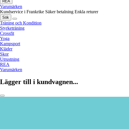
REA
Varumärken
Kundservice i Frankrike
Säker betalning
Enkla returer
Sök
Träning och Kondition
Styrketräning
Crossfit
Yoga
Kampsport
Kläder
Skor
Utrustning
REA
Varumärken
Lägger till i kundvagnen...