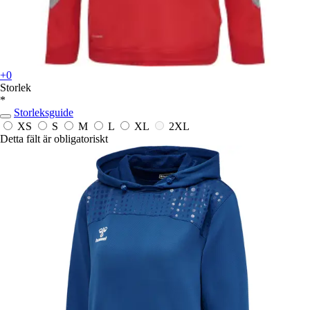
+0
Storlek
*
Storleksguide
XS
S
M
L
XL
2XL
Detta fält är obligatoriskt