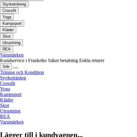
Styrketräning
Crossfit
Yoga
Kampsport
Kläder
Skor
Utrustning
REA
Varumärken
Kundservice i Frankrike
Säker betalning
Enkla returer
Sök
Träning och Kondition
Styrketräning
Crossfit
Yoga
Kampsport
Kläder
Skor
Utrustning
REA
Varumärken
Lägger till i kundvagnen...