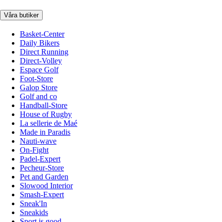
Våra butiker
Basket-Center
Daily Bikers
Direct Running
Direct-Volley
Espace Golf
Foot-Store
Galop Store
Golf and co
Handball-Store
House of Rugby
La sellerie de Maé
Made in Paradis
Nauti-wave
On-Fight
Padel-Expert
Pecheur-Store
Pet and Garden
Slowood Interior
Smash-Expert
Sneak'In
Sneakids
Sport is good