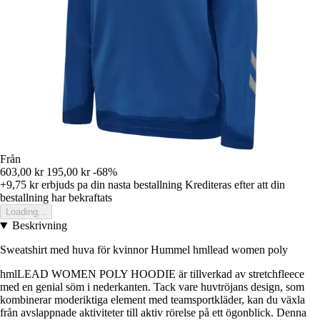
Från
603,00 kr
195,00 kr
-68%
+9,75 kr
erbjuds pa din nasta bestallning
Krediteras efter att din
bestallning har bekraftats
Loading...
Beskrivning
Sweatshirt med huva för kvinnor Hummel hmllead women poly
hmlLEAD WOMEN POLY HOODIE är tillverkad av stretchfleece
med en genial söm i nederkanten. Tack vare huvtröjans design, som
kombinerar moderiktiga element med teamsportkläder, kan du växla
från avslappnade aktiviteter till aktiv rörelse på ett ögonblick. Denna