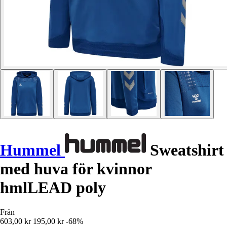
Hummel
Sweatshirt
med huva för kvinnor
hmlLEAD poly
Från
603,00 kr
195,00 kr
-68%