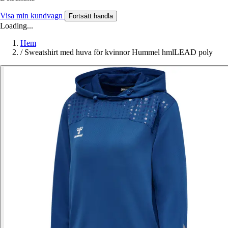
Visa min kundvagn
Fortsätt handla
Loading...
Hem
/
Sweatshirt med huva för kvinnor Hummel hmlLEAD poly