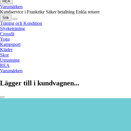
REA
Varumärken
Kundservice i Frankrike
Säker betalning
Enkla returer
Sök
Träning och Kondition
Styrketräning
Crossfit
Yoga
Kampsport
Kläder
Skor
Utrustning
REA
Varumärken
Lägger till i kundvagnen...