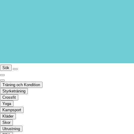
Sök
Träning och Kondition
Styrketräning
Crossfit
Yoga
Kampsport
Kläder
Skor
Utrustning