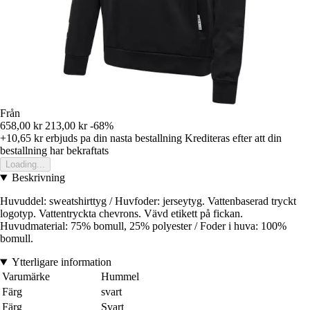
Från
658,00 kr
213,00 kr
-68%
+10,65 kr
erbjuds pa din nasta bestallning
Krediteras efter att din
bestallning har bekraftats
Loading...
Beskrivning
Huvuddel: sweatshirttyg / Huvfoder: jerseytyg. Vattenbaserad tryckt
logotyp. Vattentryckta chevrons. Vävd etikett på fickan.
Huvudmaterial: 75% bomull, 25% polyester / Foder i huva: 100%
bomull.
Ytterligare information
Varumärke
Hummel
Färg
svart
Färg
Svart