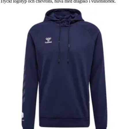
Tryckt logotyp och chevrons, huva med dragsko i vuxenstorlek.