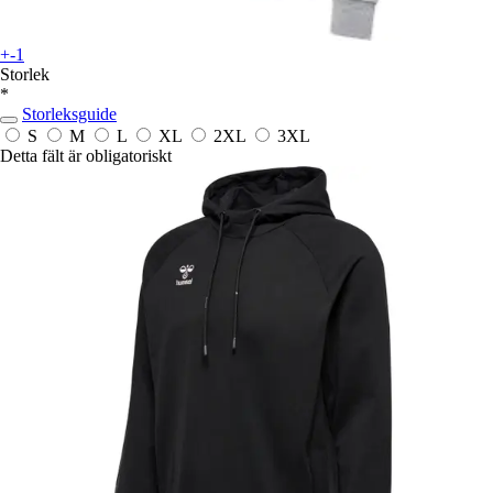
+-1
Storlek
*
Storleksguide
S
M
L
XL
2XL
3XL
Detta fält är obligatoriskt