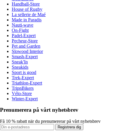
Handball-Store
House of Rugby
La sellerie de Maé
Made in Paradis
Nauti-wave
On-Fight
Padel-Expert
Pecheur-Store
Pet and Garden
Slowood Interior
Smash-Expert
Sneak'In
Sneakids
Sport is good
Trek-Expert
Triathlon-Expert
TripnBikers
Vélo-Store
Winter-Expert
Prenumerera på vårt nyhetsbrev
Få 10 % rabatt när du prenumererar på vårt nyhetsbrev
Registrera dig