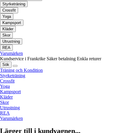
Styrketräning
Crossfit
Yoga
Kampsport
Kläder
Skor
Utrustning
REA
Varumärken
Kundservice i Frankrike
Säker betalning
Enkla returer
Sök
Träning och Kondition
Styrketräning
Crossfit
Yoga
Kampsport
Kläder
Skor
Utrustning
REA
Varumärken
Lägger till i kundvagnen...