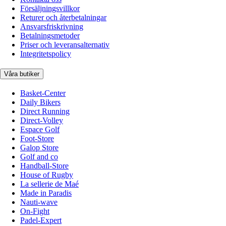
Försäljningsvillkor
Returer och återbetalningar
Ansvarsfriskrivning
Betalningsmetoder
Priser och leveransalternativ
Integritetspolicy
Våra butiker
Basket-Center
Daily Bikers
Direct Running
Direct-Volley
Espace Golf
Foot-Store
Galop Store
Golf and co
Handball-Store
House of Rugby
La sellerie de Maé
Made in Paradis
Nauti-wave
On-Fight
Padel-Expert