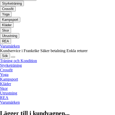
Styrketräning
Crossfit
Yoga
Kampsport
Kläder
Skor
Utrustning
REA
Varumärken
Kundservice i Frankrike
Säker betalning
Enkla returer
Sök
Träning och Kondition
Styrketräning
Crossfit
Yoga
Kampsport
Kläder
Skor
Utrustning
REA
Varumärken
Lägger till i kundvagnen...