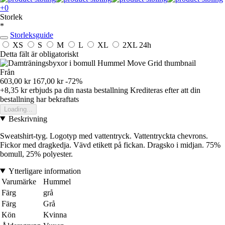
+0
Storlek
*
Storleksguide
XS
S
M
L
XL
2XL
24h
Detta fält är obligatoriskt
Från
603,00 kr
167,00 kr
-72%
+8,35 kr
erbjuds pa din nasta bestallning
Krediteras efter att din
bestallning har bekraftats
Loading...
Beskrivning
Sweatshirt-tyg. Logotyp med vattentryck. Vattentryckta chevrons.
Fickor med dragkedja. Vävd etikett på fickan. Dragsko i midjan. 75%
bomull, 25% polyester.
Ytterligare information
Varumärke
Hummel
Färg
grå
Färg
Grå
Kön
Kvinna