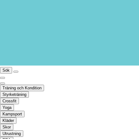
Sök
Träning och Kondition
Styrketräning
Crossfit
Yoga
Kampsport
Kläder
Skor
Utrustning