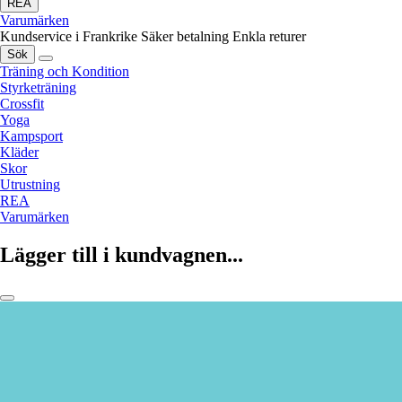
REA
Varumärken
Kundservice i Frankrike
Säker betalning
Enkla returer
Sök
Träning och Kondition
Styrketräning
Crossfit
Yoga
Kampsport
Kläder
Skor
Utrustning
REA
Varumärken
Lägger till i kundvagnen...