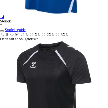
+4
Storlek
*
Storleksguide
S
M
L
XL
2XL
3XL
Detta fält är obligatoriskt