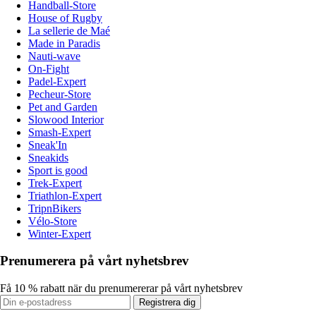
Handball-Store
House of Rugby
La sellerie de Maé
Made in Paradis
Nauti-wave
On-Fight
Padel-Expert
Pecheur-Store
Pet and Garden
Slowood Interior
Smash-Expert
Sneak'In
Sneakids
Sport is good
Trek-Expert
Triathlon-Expert
TripnBikers
Vélo-Store
Winter-Expert
Prenumerera på vårt nyhetsbrev
Få 10 % rabatt när du prenumererar på vårt nyhetsbrev
Registrera dig