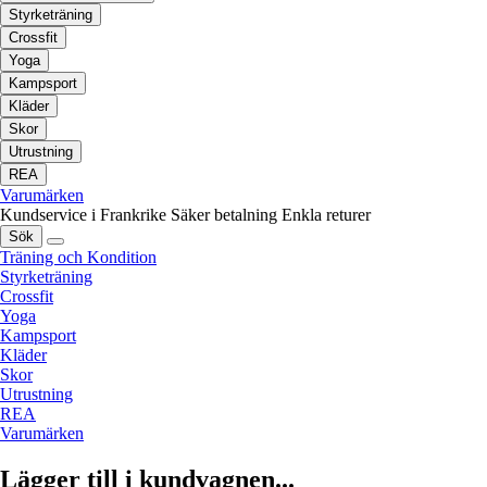
Styrketräning
Crossfit
Yoga
Kampsport
Kläder
Skor
Utrustning
REA
Varumärken
Kundservice i Frankrike
Säker betalning
Enkla returer
Sök
Träning och Kondition
Styrketräning
Crossfit
Yoga
Kampsport
Kläder
Skor
Utrustning
REA
Varumärken
Lägger till i kundvagnen...