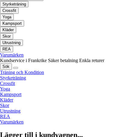
Styrketräning
Crossfit
Yoga
Kampsport
Kläder
Skor
Utrustning
REA
Varumärken
Kundservice i Frankrike
Säker betalning
Enkla returer
Sök
Träning och Kondition
Styrketräning
Crossfit
Yoga
Kampsport
Kläder
Skor
Utrustning
REA
Varumärken
Lägger till i kundvagnen...