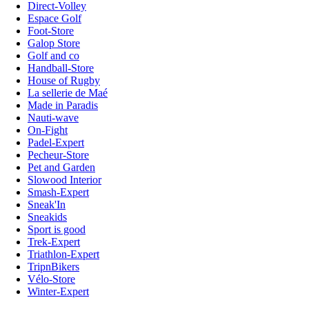
Direct-Volley
Espace Golf
Foot-Store
Galop Store
Golf and co
Handball-Store
House of Rugby
La sellerie de Maé
Made in Paradis
Nauti-wave
On-Fight
Padel-Expert
Pecheur-Store
Pet and Garden
Slowood Interior
Smash-Expert
Sneak'In
Sneakids
Sport is good
Trek-Expert
Triathlon-Expert
TripnBikers
Vélo-Store
Winter-Expert