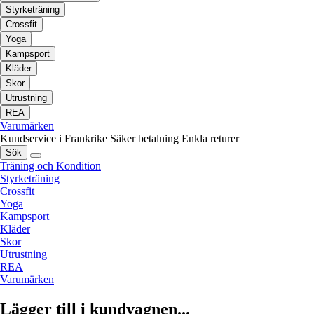
Styrketräning
Crossfit
Yoga
Kampsport
Kläder
Skor
Utrustning
REA
Varumärken
Kundservice i Frankrike
Säker betalning
Enkla returer
Sök
Träning och Kondition
Styrketräning
Crossfit
Yoga
Kampsport
Kläder
Skor
Utrustning
REA
Varumärken
Lägger till i kundvagnen...