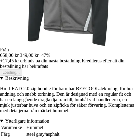
Från
658,00 kr
349,00 kr
-47%
+17,45 kr
erbjuds pa din nasta bestallning
Krediteras efter att din
bestallning har bekraftats
Loading...
Beskrivning
HmlLEAD 2.0 zip hoodie för barn har BEECOOL-teknologi för bra
andning och snabb torkning. Den är designad med en regular fit och
har en längsgående dragkedja framtill, tumhål vid handlederna, en
mjuk justerbar huva och en zipficka för säker förvaring. Kompletteras
med detaljerna från märket hummel.
Ytterligare information
Varumärke
Hummel
Färg
steel gray/asphalt