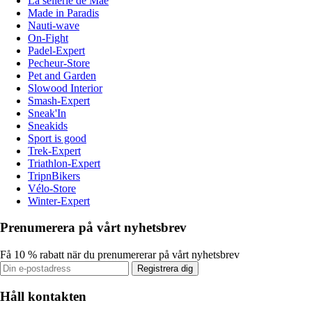
La sellerie de Maé
Made in Paradis
Nauti-wave
On-Fight
Padel-Expert
Pecheur-Store
Pet and Garden
Slowood Interior
Smash-Expert
Sneak'In
Sneakids
Sport is good
Trek-Expert
Triathlon-Expert
TripnBikers
Vélo-Store
Winter-Expert
Prenumerera på vårt nyhetsbrev
Få 10 % rabatt när du prenumererar på vårt nyhetsbrev
Registrera dig
Håll kontakten