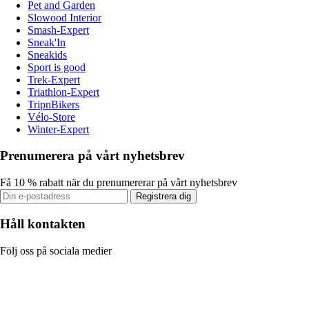
Pet and Garden
Slowood Interior
Smash-Expert
Sneak'In
Sneakids
Sport is good
Trek-Expert
Triathlon-Expert
TripnBikers
Vélo-Store
Winter-Expert
Prenumerera på vårt nyhetsbrev
Få 10 % rabatt när du prenumererar på vårt nyhetsbrev
Registrera dig
Håll kontakten
Följ oss på sociala medier