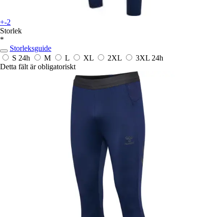
+-2
Storlek
*
Storleksguide
S
24h
M
L
XL
2XL
3XL
24h
Detta fält är obligatoriskt