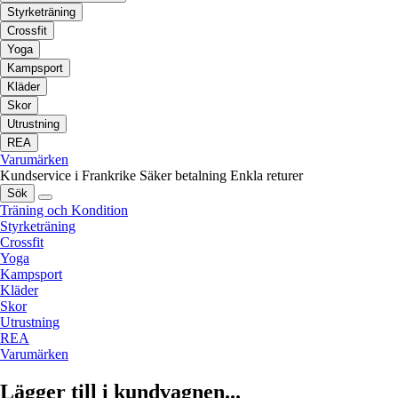
Styrketräning
Crossfit
Yoga
Kampsport
Kläder
Skor
Utrustning
REA
Varumärken
Kundservice i Frankrike
Säker betalning
Enkla returer
Sök
Träning och Kondition
Styrketräning
Crossfit
Yoga
Kampsport
Kläder
Skor
Utrustning
REA
Varumärken
Lägger till i kundvagnen...