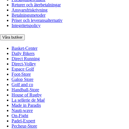
Returer och återbetalningar
Ansvarsfriskrivning
Betalningsmetoder
Priser och leveransalternativ
Integritetspolicy
Våra butiker
Basket-Center
Daily Bikers
Direct Running
Direct-Volley
Espace Golf
Foot-Store
Galop Store
Golf and co
Handball-Store
House of Rugby
La sellerie de Maé
Made in Paradis
Nauti-wave
On-Fight
Padel-Expert
Pecheur-Store