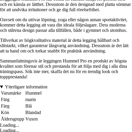
och en känsla av lätthet. Dessutom är den designad med platta sömmar
för att undvika irritationer och ge dig full rörelsefrihet.
Oavsett om du utövar löpning, yoga eller någon annan sportaktivitet,
kommer detta legging att vara din ideala följeslagare. Dess moderna
och stilrena design passar alla tillfällen, både i gymmet och utomhus.
Tillverkat av högkvalitativa material är detta legging hållbart och
slitstarkt, vilket garanterar långvarig användning. Dessutom är det lätt
att ta hand om och torkar snabbt för praktisk användning.
Sammanfattningsvis är leggingen Hummel Pro en produkt av högsta
kvalitet som förenar stil och prestanda för att följa med dig i alla dina
träningspass. Sök inte mer, skaffa det nu för en trendig look och
toppprestanda!
Ytterligare information
Varumärke
Hummel
Färg
marin
Färg
Blå
Kön
Blandad
Åldersgrupp
Vuxen
Loading...
Loading...