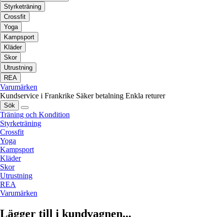
Styrketräning
Crossfit
Yoga
Kampsport
Kläder
Skor
Utrustning
REA
Varumärken
Kundservice i Frankrike
Säker betalning
Enkla returer
Sök
Träning och Kondition
Styrketräning
Crossfit
Yoga
Kampsport
Kläder
Skor
Utrustning
REA
Varumärken
Lägger till i kundvagnen...