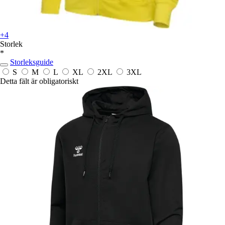
+4
Storlek
*
Storleksguide
S
M
L
XL
2XL
3XL
Detta fält är obligatoriskt