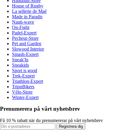
Handball-Store
House of Rugby
La sellerie de Maé
Made in Paradis
Nauti-wave
On-Fight
Padel-Expert
Pecheur-Store
Pet and Garden
Slowood Interior
Smash-Expert
Sneak'In
Sneakids
Sport is good
Trek-Expert
Triathlon-Expert
TripnBikers
Vélo-Store
Winter-Expert
Prenumerera på vårt nyhetsbrev
Få 10 % rabatt när du prenumererar på vårt nyhetsbrev
Registrera dig