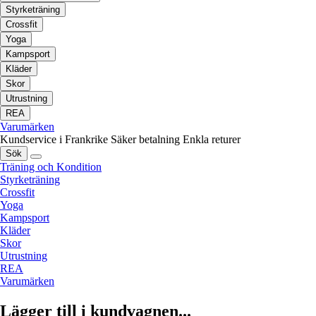
Styrketräning
Crossfit
Yoga
Kampsport
Kläder
Skor
Utrustning
REA
Varumärken
Kundservice i Frankrike
Säker betalning
Enkla returer
Sök
Träning och Kondition
Styrketräning
Crossfit
Yoga
Kampsport
Kläder
Skor
Utrustning
REA
Varumärken
Lägger till i kundvagnen...