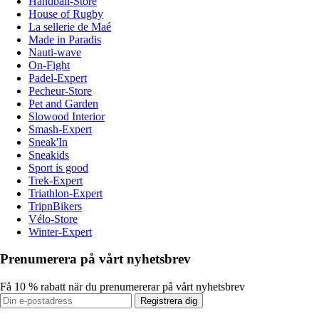
Handball-Store
House of Rugby
La sellerie de Maé
Made in Paradis
Nauti-wave
On-Fight
Padel-Expert
Pecheur-Store
Pet and Garden
Slowood Interior
Smash-Expert
Sneak'In
Sneakids
Sport is good
Trek-Expert
Triathlon-Expert
TripnBikers
Vélo-Store
Winter-Expert
Prenumerera på vårt nyhetsbrev
Få 10 % rabatt när du prenumererar på vårt nyhetsbrev
Registrera dig