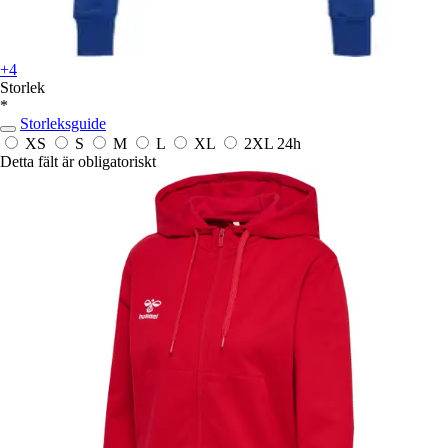
+4
Storlek
*
Storleksguide
XS
S
M
L
XL
2XL
24h
Detta fält är obligatoriskt