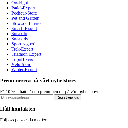
On-Fight
Padel-Expert
Pecheur-Store
Pet and Garden
Slowood Interior
Smash-Expert
Sneak'In
Sneakids
Sport is good
Trek-Expert
Triathlon-Expert
TripnBikers
Vélo-Store
Winter-Expert
Prenumerera på vårt nyhetsbrev
Få 10 % rabatt när du prenumererar på vårt nyhetsbrev
Registrera dig
Håll kontakten
Följ oss på sociala medier