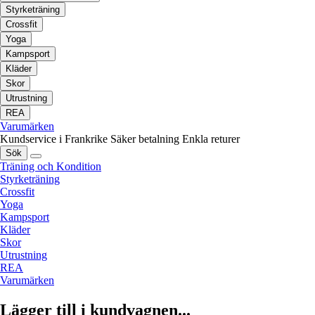
Styrketräning
Crossfit
Yoga
Kampsport
Kläder
Skor
Utrustning
REA
Varumärken
Kundservice i Frankrike
Säker betalning
Enkla returer
Sök
Träning och Kondition
Styrketräning
Crossfit
Yoga
Kampsport
Kläder
Skor
Utrustning
REA
Varumärken
Lägger till i kundvagnen...