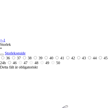
+-1
Storlek
*
Storleksguide
36
37
38
39
40
41
42
43
44
45
24h
46
47
48
49
50
Detta fält är obligatoriskt