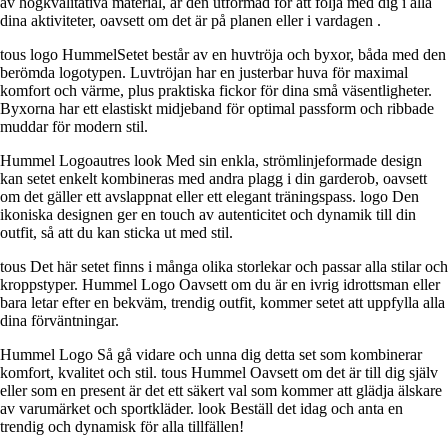
av högkvalitativa material, är den utformad för att följa med dig i alla
dina aktiviteter, oavsett om det är på planen eller i vardagen .
tous logo HummelSetet består av en huvtröja och byxor, båda med den
berömda logotypen. Luvtröjan har en justerbar huva för maximal
komfort och värme, plus praktiska fickor för dina små väsentligheter.
Byxorna har ett elastiskt midjeband för optimal passform och ribbade
muddar för modern stil.
Hummel Logoautres look Med sin enkla, strömlinjeformade design
kan setet enkelt kombineras med andra plagg i din garderob, oavsett
om det gäller ett avslappnat eller ett elegant träningspass. logo Den
ikoniska designen ger en touch av autenticitet och dynamik till din
outfit, så att du kan sticka ut med stil.
tous Det här setet finns i många olika storlekar och passar alla stilar och
kroppstyper. Hummel Logo Oavsett om du är en ivrig idrottsman eller
bara letar efter en bekväm, trendig outfit, kommer setet att uppfylla alla
dina förväntningar.
Hummel Logo Så gå vidare och unna dig detta set som kombinerar
komfort, kvalitet och stil. tous Hummel Oavsett om det är till dig själv
eller som en present är det ett säkert val som kommer att glädja älskare
av varumärket och sportkläder. look Beställ det idag och anta en
trendig och dynamisk för alla tillfällen!