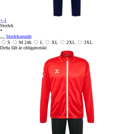
+-1
Storlek
*
Storleksguide
S
M
24h
L
XL
2XL
3XL
Detta fält är obligatoriskt