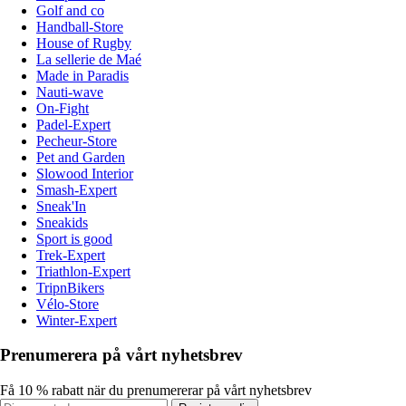
Golf and co
Handball-Store
House of Rugby
La sellerie de Maé
Made in Paradis
Nauti-wave
On-Fight
Padel-Expert
Pecheur-Store
Pet and Garden
Slowood Interior
Smash-Expert
Sneak'In
Sneakids
Sport is good
Trek-Expert
Triathlon-Expert
TripnBikers
Vélo-Store
Winter-Expert
Prenumerera på vårt nyhetsbrev
Få 10 % rabatt när du prenumererar på vårt nyhetsbrev