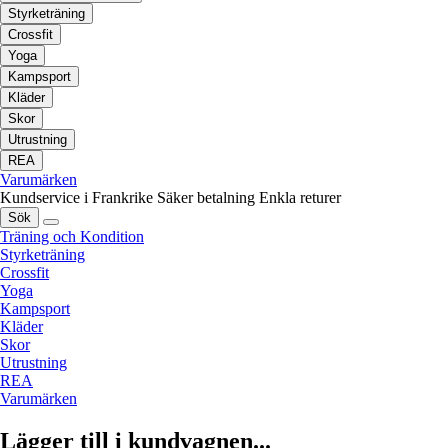
Styrketräning
Crossfit
Yoga
Kampsport
Kläder
Skor
Utrustning
REA
Varumärken
Kundservice i Frankrike
Säker betalning
Enkla returer
Sök
Träning och Kondition
Styrketräning
Crossfit
Yoga
Kampsport
Kläder
Skor
Utrustning
REA
Varumärken
Lägger till i kundvagnen...