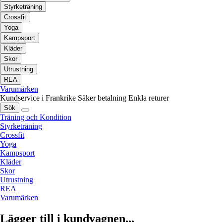
Styrketräning
Crossfit
Yoga
Kampsport
Kläder
Skor
Utrustning
REA
Varumärken
Kundservice i Frankrike
Säker betalning
Enkla returer
Sök
Träning och Kondition
Styrketräning
Crossfit
Yoga
Kampsport
Kläder
Skor
Utrustning
REA
Varumärken
Lägger till i kundvagnen...