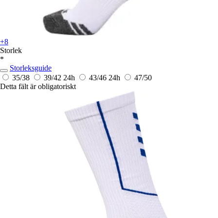
+8
Storlek
*
Storleksguide
35/38
39/42
24h
43/46
24h
47/50
Detta fält är obligatoriskt