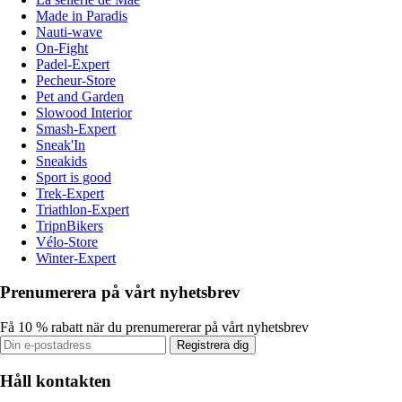
Made in Paradis
Nauti-wave
On-Fight
Padel-Expert
Pecheur-Store
Pet and Garden
Slowood Interior
Smash-Expert
Sneak'In
Sneakids
Sport is good
Trek-Expert
Triathlon-Expert
TripnBikers
Vélo-Store
Winter-Expert
Prenumerera på vårt nyhetsbrev
Få 10 % rabatt när du prenumererar på vårt nyhetsbrev
Registrera dig
Håll kontakten