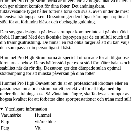
Hummel Pro High Strumporna är tillverkade av högkvalitativa material
och ger ultimat komfort för dina fötter. Det andningsbara,
fuktavvisande tyget håller fötterna torra och svala, även under de mest
intensiva träningspassen. Dessutom ger den höga skärningen optimalt
stöd för att förhindra blåsor och obehaglig gnidning.
Den snygga designen på dessa strumpor kommer inte att gå obemärkt
förbi. Hummel Med den ikoniska logotypen ger de en stilfull touch till
din träningsutrustning. De finns i en rad olika färger så att du kan välja
den som passar din personliga stil bäst.
Hummel Pro High Strumporna är speciellt utformade för att tillgodose
idrottarnas behov. Deras hålfotsstöd ger extra stöd för bättre balans och
stabilitet när du rör dig. Dessutom ger den dämpade sulan optimal
stötdämpning för att minska påverkan på dina fötter.
Hummel Pro High Oavsett om du är en professionell idrottare eller en
passionerad amatör är strumpor ett perfekt val för att följa med dig
under dina träningspass. Så vänta inte längre, skaffa dessa strumpor av
högsta kvalitet för att förbättra dina sportprestationer och träna med stil!
Ytterligare information
Varumärke
Hummel
Färg
vit/rue blue
Färg
Vit