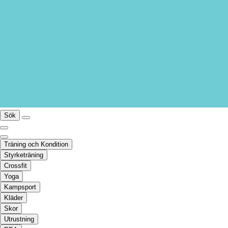
Sök
Träning och Kondition
Styrketräning
Crossfit
Yoga
Kampsport
Kläder
Skor
Utrustning