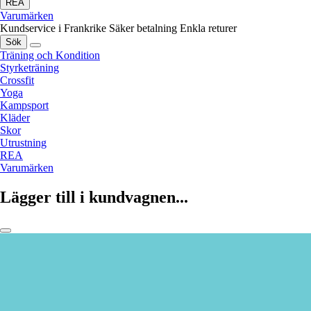
REA
Varumärken
Kundservice i Frankrike
Säker betalning
Enkla returer
Sök
Träning och Kondition
Styrketräning
Crossfit
Yoga
Kampsport
Kläder
Skor
Utrustning
REA
Varumärken
Lägger till i kundvagnen...