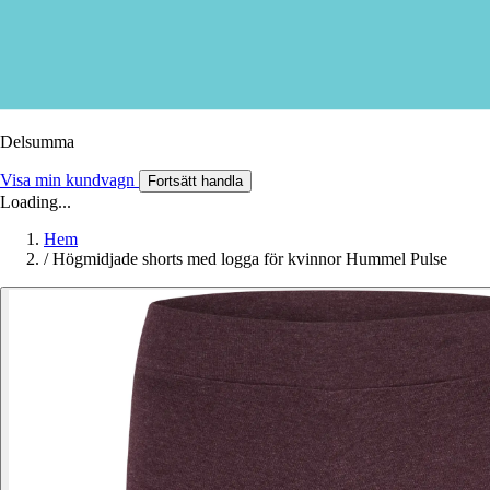
Delsumma
Visa min kundvagn
Fortsätt handla
Loading...
Hem
/
Högmidjade shorts med logga för kvinnor Hummel Pulse