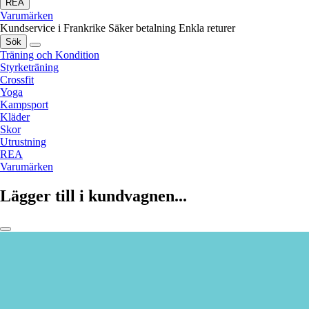
REA
Varumärken
Kundservice i Frankrike
Säker betalning
Enkla returer
Sök
Träning och Kondition
Styrketräning
Crossfit
Yoga
Kampsport
Kläder
Skor
Utrustning
REA
Varumärken
Lägger till i kundvagnen...