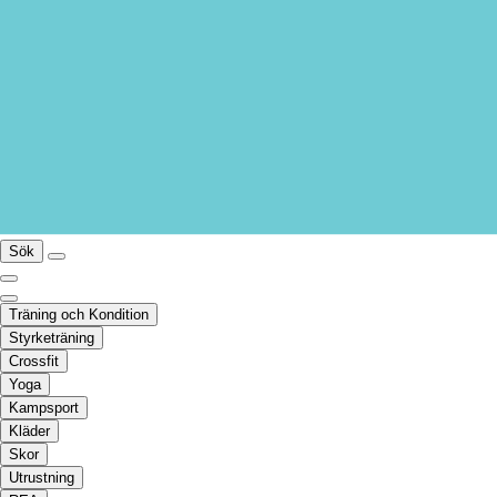
Sök
Träning och Kondition
Styrketräning
Crossfit
Yoga
Kampsport
Kläder
Skor
Utrustning