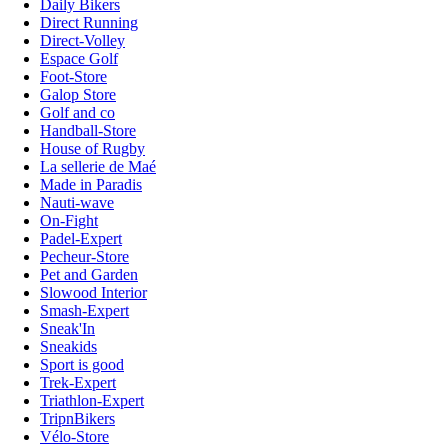
Daily Bikers
Direct Running
Direct-Volley
Espace Golf
Foot-Store
Galop Store
Golf and co
Handball-Store
House of Rugby
La sellerie de Maé
Made in Paradis
Nauti-wave
On-Fight
Padel-Expert
Pecheur-Store
Pet and Garden
Slowood Interior
Smash-Expert
Sneak'In
Sneakids
Sport is good
Trek-Expert
Triathlon-Expert
TripnBikers
Vélo-Store