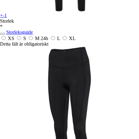
+-1
Storlek
*
Storleksguide
XS
S
M
24h
L
XL
Detta fält är obligatoriskt