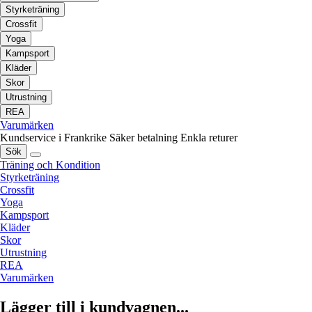
Styrketräning
Crossfit
Yoga
Kampsport
Kläder
Skor
Utrustning
REA
Varumärken
Kundservice i Frankrike
Säker betalning
Enkla returer
Sök
Träning och Kondition
Styrketräning
Crossfit
Yoga
Kampsport
Kläder
Skor
Utrustning
REA
Varumärken
Lägger till i kundvagnen...