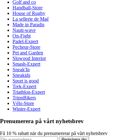
Golf and co
Handball-Store
House of Rugby
La sellerie de Maé
Made in Paradis
Nauti-wave
On-Fight
Padel-Expert
Pecheur-Store
Pet and Garden
Slowood Interior
Smash-Expert
Sneak'In
Sneakids
Sport is good
Trek-Expert
Triathlon-Expert
TripnBikers
Vélo-Store
Winter-Expert
Prenumerera på vårt nyhetsbrev
Få 10 % rabatt när du prenumererar på vårt nyhetsbrev
Registrera dig