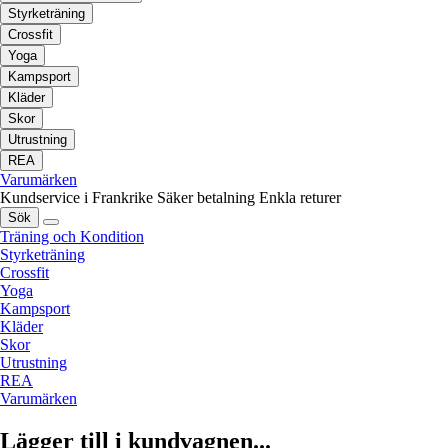
Styrketräning
Crossfit
Yoga
Kampsport
Kläder
Skor
Utrustning
REA
Varumärken
Kundservice i Frankrike
Säker betalning
Enkla returer
Sök
Träning och Kondition
Styrketräning
Crossfit
Yoga
Kampsport
Kläder
Skor
Utrustning
REA
Varumärken
Lägger till i kundvagnen...