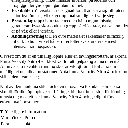
energiåtergivning, vilket minskar inverkan på lederna och
möjliggör längre löpningar utan trötthet.
Flexibilitet:
Yttersulan är designad för att anpassa sig till fotens
naturliga rörelser, vilket ger optimal smidighet i varje steg.
Prestandagrepp:
Utrustade med en hållbar gummisula,
garanterar dessa skor optimalt grepp på olika ytor, oavsett om det
är på väg eller i terräng.
Andningsförmåga:
Den övre materialet säkerställer tillräcklig
luftcirkulation, vilket håller dina fötter svala under de mest
intensiva träningspassen.
Oavsett om du är en tillfällig löpare eller en tävlingsidrottare, är skorna
Puma Velocity Nitro 4 ett klokt val för att hjälpa dig att nå dina mål.
Att investera i kvalitetsrunning skor är viktigt för att förbättra din
uthållighet och dina prestationer. Anta Puma Velocity Nitro 4 och känn
skillnaden i varje steg.
Njut av den moderna stilen och den innovativa tekniken som dessa
skor tillför din löpupplevelse. Låt inget hindra din passion för löpning,
utrusta dig med ett par Puma Velocity Nitro 4 och ge dig ut för att
erövra nya horisonter.
Ytterligare information
Varumärke
Puma
Färg
blå