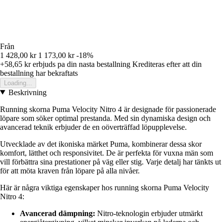
Från
1 428,00 kr
1 173,00 kr
-18%
+58,65 kr
erbjuds pa din nasta bestallning
Krediteras efter att din
bestallning har bekraftats
Loading...
Beskrivning
Running skorna Puma Velocity Nitro 4 är designade för passionerade
löpare som söker optimal prestanda. Med sin dynamiska design och
avancerad teknik erbjuder de en oöverträffad löpupplevelse.
Utvecklade av det ikoniska märket Puma, kombinerar dessa skor
komfort, lätthet och responsivitet. De är perfekta för vuxna män som
vill förbättra sina prestationer på väg eller stig. Varje detalj har tänkts ut
för att möta kraven från löpare på alla nivåer.
Här är några viktiga egenskaper hos running skorna Puma Velocity
Nitro 4:
Avancerad dämpning:
Nitro-teknologin erbjuder utmärkt