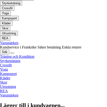
Styrketräning
Crossfit
Yoga
Kampsport
Kläder
Skor
Utrustning
REA
Varumärken
Kundservice i Frankrike
Säker betalning
Enkla returer
Sök
Träning och Kondition
Styrketräning
Crossfit
Yoga
Kampsport
Kläder
Skor
Utrustning
REA
Varumärken
Lägger till i kundvagnen...