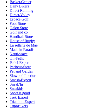
Basket-Center
Daily Bikers
Direct Running
Direct-Volley
Espace Golf
Foot-Store
Galop Store
Golf and co
Handball-Store
House of Rugby
La sellerie de Maé
Made in Paradis
Nauti-wave
On-Fight
Padel-Expert
Pecheur-Store
Pet and Garden
Slowood Interior
Smash-Expert
Sneak'In
Sneakids
Sport is good
Trek-Expert
Triathlon-Expert
TripnBikers