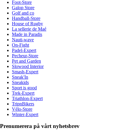
Foot-Store
Galop Store
Golf and co
Handball-Store
House of Rugby
La sellerie de Maé
Made in Paradis
Nauti-wave
On-Fight
Padel-Expert
Pecheur-Store
Pet and Garden
Slowood Interior
Smash-Expert
Sneak'In
Sneakids
Sport is good
Trek-Expert
Triathlon-Expert
TripnBikers
Vélo-Store
Winter-Expert
Prenumerera på vårt nyhetsbrev