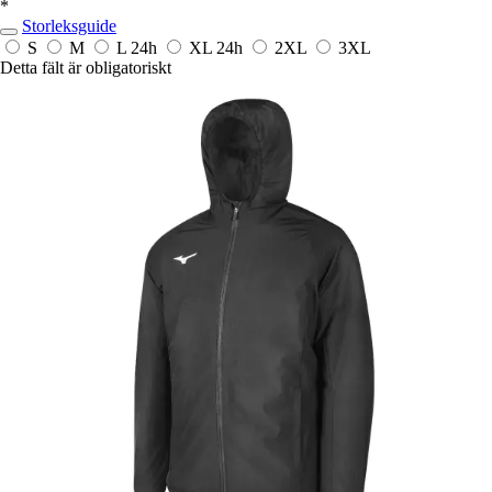
*
Storleksguide
S
M
L
24h
XL
24h
2XL
3XL
Detta fält är obligatoriskt