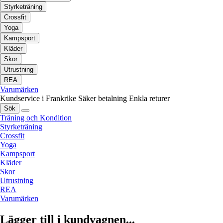
Styrketräning
Crossfit
Yoga
Kampsport
Kläder
Skor
Utrustning
REA
Varumärken
Kundservice i Frankrike
Säker betalning
Enkla returer
Sök
Träning och Kondition
Styrketräning
Crossfit
Yoga
Kampsport
Kläder
Skor
Utrustning
REA
Varumärken
Lägger till i kundvagnen...