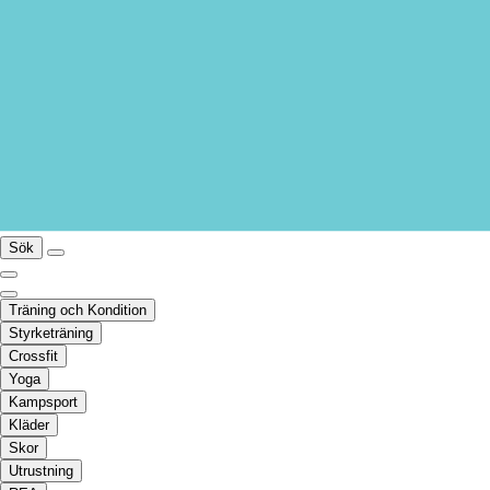
Sök
Träning och Kondition
Styrketräning
Crossfit
Yoga
Kampsport
Kläder
Skor
Utrustning