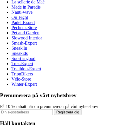
La sellerie de Maé
Made in Paradis
Nauti-wave
On-Fight
Padel-Expert
Pecheur-Store
Pet and Garden
Slowood Interior
Smash-Expert
Sneak'In
Sneakids
Sport is good
Trek-Expert
Triathlon-Expert
TripnBikers
Vélo-Store
Winter-Expert
Prenumerera på vårt nyhetsbrev
Få 10 % rabatt när du prenumererar på vårt nyhetsbrev
Registrera dig
Håll kontakten