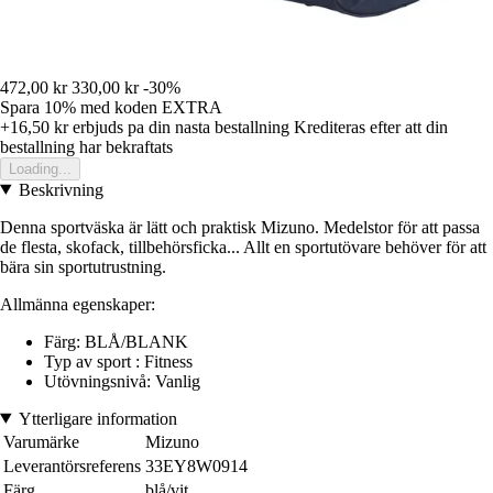
472,00 kr
330,00 kr
-30%
Spara 10%
med koden
EXTRA
+16,50 kr
erbjuds pa din nasta bestallning
Krediteras efter att din
bestallning har bekraftats
Loading...
Beskrivning
Denna sportväska är lätt och praktisk Mizuno. Medelstor för att passa
de flesta, skofack, tillbehörsficka... Allt en sportutövare behöver för att
bära sin sportutrustning.
Allmänna egenskaper:
Färg: BLÅ/BLANK
Typ av sport : Fitness
Utövningsnivå: Vanlig
Ytterligare information
Varumärke
Mizuno
Leverantörsreferens
33EY8W0914
Färg
blå/vit