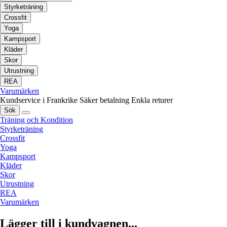
Styrketräning
Crossfit
Yoga
Kampsport
Kläder
Skor
Utrustning
REA
Varumärken
Kundservice i Frankrike
Säker betalning
Enkla returer
Sök
Träning och Kondition
Styrketräning
Crossfit
Yoga
Kampsport
Kläder
Skor
Utrustning
REA
Varumärken
Lägger till i kundvagnen...