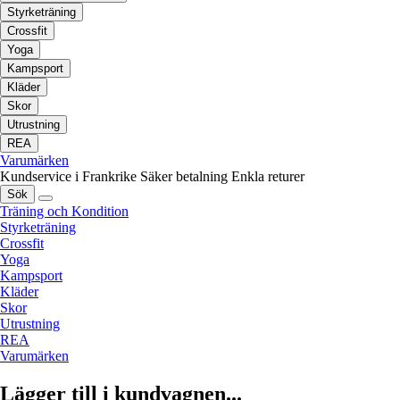
Styrketräning
Crossfit
Yoga
Kampsport
Kläder
Skor
Utrustning
REA
Varumärken
Kundservice i Frankrike
Säker betalning
Enkla returer
Sök
Träning och Kondition
Styrketräning
Crossfit
Yoga
Kampsport
Kläder
Skor
Utrustning
REA
Varumärken
Lägger till i kundvagnen...