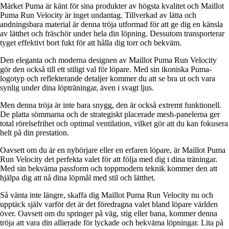
Märket Puma är känt för sina produkter av högsta kvalitet och Maillot
Puma Run Velocity är inget undantag. Tillverkad av lätta och
andningsbara material är denna tröja utformad för att ge dig en känsla
av lätthet och fräschör under hela din löpning. Dessutom transporterar
tyget effektivt bort fukt för att hålla dig torr och bekväm.
Den eleganta och moderna designen av Maillot Puma Run Velocity
gör den också till ett stiligt val för löpare. Med sin ikoniska Puma-
logotyp och reflekterande detaljer kommer du att se bra ut och vara
synlig under dina löpträningar, även i svagt ljus.
Men denna tröja är inte bara snygg, den är också extremt funktionell.
De platta sömmarna och de strategiskt placerade mesh-panelerna ger
total rörelsefrihet och optimal ventilation, vilket gör att du kan fokusera
helt på din prestation.
Oavsett om du är en nybörjare eller en erfaren löpare, är Maillot Puma
Run Velocity det perfekta valet för att följa med dig i dina träningar.
Med sin bekväma passform och toppmodern teknik kommer den att
hjälpa dig att nå dina löpmål med stil och lätthet.
Så vänta inte längre, skaffa dig Maillot Puma Run Velocity nu och
upptäck själv varför det är det föredragna valet bland löpare världen
över. Oavsett om du springer på väg, stig eller bana, kommer denna
tröja att vara din allierade för lyckade och bekväma löpningar. Lita på