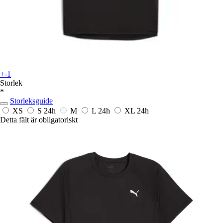
+-1
Storlek
*
Storleksguide
XS
S
24h
M
L
24h
XL
24h
Detta fält är obligatoriskt