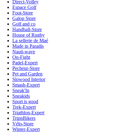
Direct-Volley
Espace Golf
Foot-Store
Galop Store
Golf and co
Handball-Store
House of Rugby
La sellerie de Maé
Made in Paradis
Nauti-wave
On-Fight
Padel-Expert
Pecheur-Store
Pet and Garden
Slowood Interior
Smash-Expert
Sneak'In
Sneakids
Sport is good
Trek-Expert
Triathlon-Expert
TripnBikers
Vélo-Store
Winter-Expert