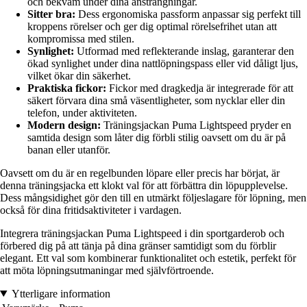
och bekväm under dina ansträngningar.
Sitter bra:
Dess ergonomiska passform anpassar sig perfekt till
kroppens rörelser och ger dig optimal rörelsefrihet utan att
kompromissa med stilen.
Synlighet:
Utformad med reflekterande inslag, garanterar den
ökad synlighet under dina nattlöpningspass eller vid dåligt ljus,
vilket ökar din säkerhet.
Praktiska fickor:
Fickor med dragkedja är integrerade för att
säkert förvara dina små väsentligheter, som nycklar eller din
telefon, under aktiviteten.
Modern design:
Träningsjackan Puma Lightspeed pryder en
samtida design som låter dig förbli stilig oavsett om du är på
banan eller utanför.
Oavsett om du är en regelbunden löpare eller precis har börjat, är
denna träningsjacka ett klokt val för att förbättra din löpupplevelse.
Dess mångsidighet gör den till en utmärkt följeslagare för löpning, men
också för dina fritidsaktiviteter i vardagen.
Integrera träningsjackan Puma Lightspeed i din sportgarderob och
förbered dig på att tänja på dina gränser samtidigt som du förblir
elegant. Ett val som kombinerar funktionalitet och estetik, perfekt för
att möta löpningsutmaningar med självförtroende.
Ytterligare information