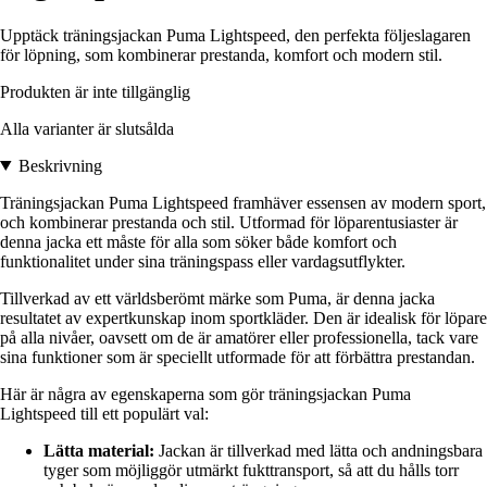
Upptäck träningsjackan Puma Lightspeed, den perfekta följeslagaren
för löpning, som kombinerar prestanda, komfort och modern stil.
Produkten är inte tillgänglig
Alla varianter är slutsålda
Beskrivning
Träningsjackan Puma Lightspeed framhäver essensen av modern sport,
och kombinerar prestanda och stil. Utformad för löparentusiaster är
denna jacka ett måste för alla som söker både komfort och
funktionalitet under sina träningspass eller vardagsutflykter.
Tillverkad av ett världsberömt märke som Puma, är denna jacka
resultatet av expertkunskap inom sportkläder. Den är idealisk för löpare
på alla nivåer, oavsett om de är amatörer eller professionella, tack vare
sina funktioner som är speciellt utformade för att förbättra prestandan.
Här är några av egenskaperna som gör träningsjackan Puma
Lightspeed till ett populärt val:
Lätta material:
Jackan är tillverkad med lätta och andningsbara
tyger som möjliggör utmärkt fukttransport, så att du hålls torr