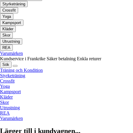
Styrketräning
Crossfit
Yoga
Kampsport
Kläder
Skor
Utrustning
REA
Varumärken
Kundservice i Frankrike
Säker betalning
Enkla returer
Sök
Träning och Kondition
Styrketräning
Crossfit
Yoga
Kampsport
Kläder
Skor
Utrustning
REA
Varumärken
Lägger till i kundvagnen...