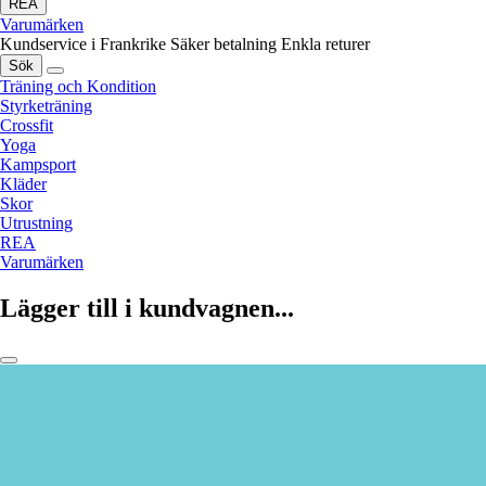
REA
Varumärken
Kundservice i Frankrike
Säker betalning
Enkla returer
Sök
Träning och Kondition
Styrketräning
Crossfit
Yoga
Kampsport
Kläder
Skor
Utrustning
REA
Varumärken
Lägger till i kundvagnen...