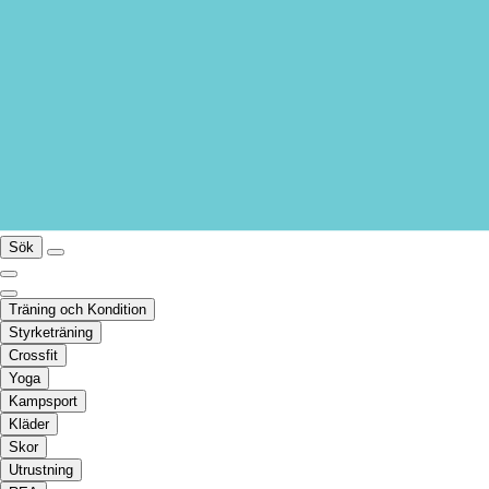
Sök
Träning och Kondition
Styrketräning
Crossfit
Yoga
Kampsport
Kläder
Skor
Utrustning