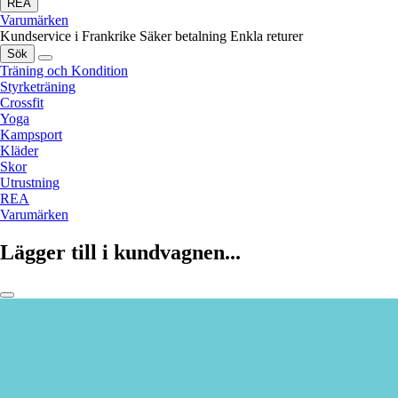
REA
Varumärken
Kundservice i Frankrike
Säker betalning
Enkla returer
Sök
Träning och Kondition
Styrketräning
Crossfit
Yoga
Kampsport
Kläder
Skor
Utrustning
REA
Varumärken
Lägger till i kundvagnen...