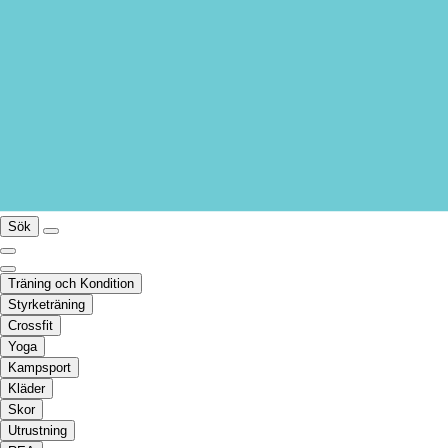
Sök
Träning och Kondition
Styrketräning
Crossfit
Yoga
Kampsport
Kläder
Skor
Utrustning