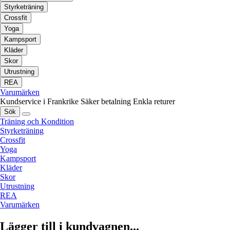
Styrketräning
Crossfit
Yoga
Kampsport
Kläder
Skor
Utrustning
REA
Varumärken
Kundservice i Frankrike
Säker betalning
Enkla returer
Sök
Träning och Kondition
Styrketräning
Crossfit
Yoga
Kampsport
Kläder
Skor
Utrustning
REA
Varumärken
Lägger till i kundvagnen...