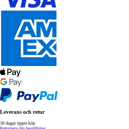
Leverans och retur
30 dagar öppet köp
Returnera din beställning