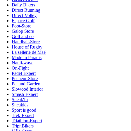
Daily Bikers
Direct Running
Direct-Volley
Espace Golf
Foot-Store
Galop Store
Golf and co
Handball-Store
House of Rugby
La sellerie de Maé
Made in Paradis
Nauti-wave
On-Fight
Padel-Expert
Pecheur-Store
Pet and Garden
Slowood Interior
Smash-Expert
Sneak'In
Sneakids
Sport is good
Trek-Expert
Triathlon-Expert
TripnBikers