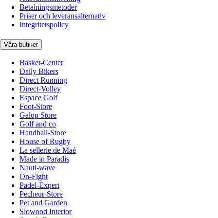
Betalningsmetoder
Priser och leveransalternativ
Integritetspolicy
Våra butiker
Basket-Center
Daily Bikers
Direct Running
Direct-Volley
Espace Golf
Foot-Store
Galop Store
Golf and co
Handball-Store
House of Rugby
La sellerie de Maé
Made in Paradis
Nauti-wave
On-Fight
Padel-Expert
Pecheur-Store
Pet and Garden
Slowood Interior