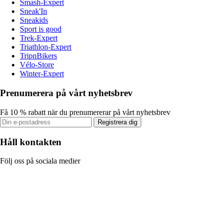
Smash-Expert
Sneak'In
Sneakids
Sport is good
Trek-Expert
Triathlon-Expert
TripnBikers
Vélo-Store
Winter-Expert
Prenumerera på vårt nyhetsbrev
Få 10 % rabatt när du prenumererar på vårt nyhetsbrev
Registrera dig
Håll kontakten
Följ oss på sociala medier