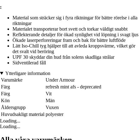
:
Material som sträcker sig i fyra riktningar för bättre rörelse i alla
riktningar
Materialet transporterar bort svett och torkar väldigt snabbt
Reflekterande detaljer för ökad synlighet vid löpning i svagt ljus
Ökade laserperforeringar fram och bak för bättre luftflöde
Lätt Iso-Chill tyg hjälper till att avleda kroppsvärme, vilket gör
det svalt vid beröring
UPF 30 skyddar din hud från solens skadliga strålar
Sidventilerad fåll
Ytterligare information
Varumärke
Under Armour
Färg
refresh mint afs - deprecated
Färg
Vit
Kön
Män
Åldersgrupp
Vuxen
Huvudsakligt material
polyester
Loading...
Loading...
Alla våra varumärken