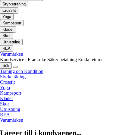
Styrketräning
Crossfit
Yoga
Kampsport
Kläder
Skor
Utrustning
REA
Varumärken
Kundservice i Frankrike
Säker betalning
Enkla returer
Sök
Träning och Kondition
Styrketräning
Crossfit
Yoga
Kampsport
Kläder
Skor
Utrustning
REA
Varumärken
Lägger till i kundvagnen...