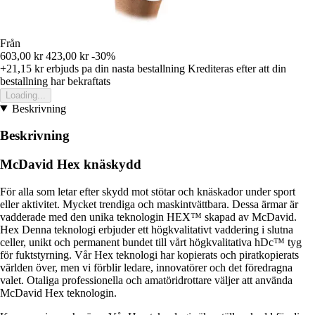
Från
603,00 kr
423,00 kr
-30%
+21,15 kr
erbjuds pa din nasta bestallning
Krediteras efter att din
bestallning har bekraftats
Loading...
Beskrivning
Beskrivning
McDavid Hex knäskydd
För alla som letar efter skydd mot stötar och knäskador under sport
eller aktivitet. Mycket trendiga och maskintvättbara. Dessa ärmar är
vadderade med den unika teknologin HEX™ skapad av McDavid.
Hex Denna teknologi erbjuder ett högkvalitativt vaddering i slutna
celler, unikt och permanent bundet till vårt högkvalitativa hDc™ tyg
för fuktstyrning. Vår Hex teknologi har kopierats och piratkopierats
världen över, men vi förblir ledare, innovatörer och det föredragna
valet. Otaliga professionella och amatöridrottare väljer att använda
McDavid Hex teknologin.