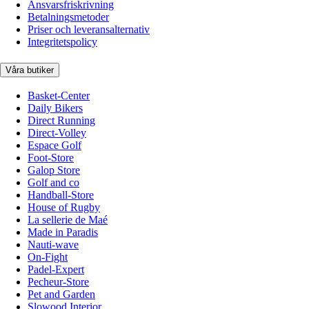
Ansvarsfriskrivning
Betalningsmetoder
Priser och leveransalternativ
Integritetspolicy
Våra butiker
Basket-Center
Daily Bikers
Direct Running
Direct-Volley
Espace Golf
Foot-Store
Galop Store
Golf and co
Handball-Store
House of Rugby
La sellerie de Maé
Made in Paradis
Nauti-wave
On-Fight
Padel-Expert
Pecheur-Store
Pet and Garden
Slowood Interior