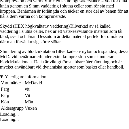
Kompression och värmeVår Hex teknologi säkerställer skydd för dina
knän genom en 9 mm vaddering i slutna celler som rör sig med
kroppen. Benärmen är förlängda och täcker en stor del av benen för att
hålla dem varma och komprimerade.
Skydd (HEX högkvalitativ vaddering)Tillverkad av så kallad
vaddering i slutna celler, hex är ett vätskeavvisande material som tål
blod, svett och tårar. Dessutom är detta material perfekt för områden
där man förväntar sig större stötar.
Stimulering av blodcirkulationTillverkade av nylon och spandex, dessa
McDavid benärmar erbjuder extra kompression som stimulerar
blodcirkulationen. Detta är viktigt för snabbare återhämtning och är
mycket användbart vid dynamiska sporter som basket eller handboll.
Ytterligare information
Varumärke
McDavid
Färg
vit
Färg
Vit
Kön
Män
Åldersgrupp
Vuxen
Loading...
Loading...