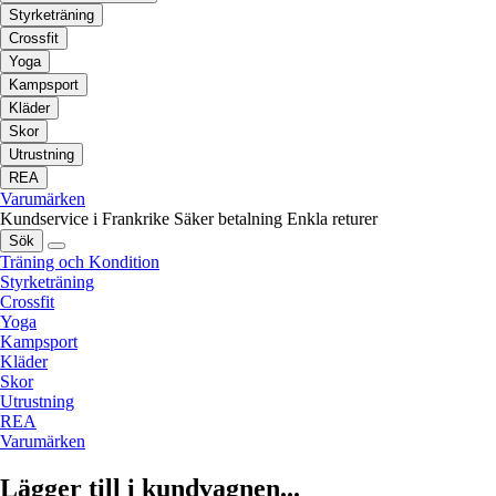
Styrketräning
Crossfit
Yoga
Kampsport
Kläder
Skor
Utrustning
REA
Varumärken
Kundservice i Frankrike
Säker betalning
Enkla returer
Sök
Träning och Kondition
Styrketräning
Crossfit
Yoga
Kampsport
Kläder
Skor
Utrustning
REA
Varumärken
Lägger till i kundvagnen...