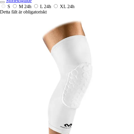
Storleksguide
S
M
24h
L
24h
XL
24h
Detta fält är obligatoriskt