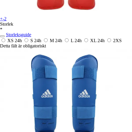
+-2
Storlek
*
Storleksguide
XS
24h
S
24h
M
24h
L
24h
XL
24h
2XS
Detta fält är obligatoriskt