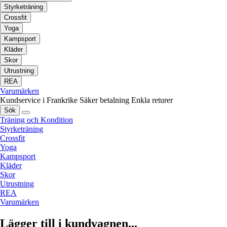
Styrketräning
Crossfit
Yoga
Kampsport
Kläder
Skor
Utrustning
REA
Varumärken
Kundservice i Frankrike
Säker betalning
Enkla returer
Sök
Träning och Kondition
Styrketräning
Crossfit
Yoga
Kampsport
Kläder
Skor
Utrustning
REA
Varumärken
Lägger till i kundvagnen...