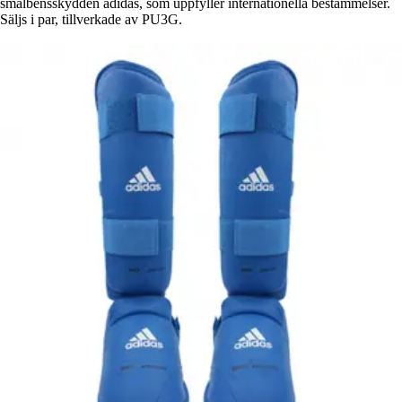
smalbensskydden adidas, som uppfyller internationella bestämmelser.
Säljs i par, tillverkade av PU3G.