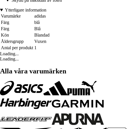
Skydd på baksidan av foten
Ytterligare information
Varumärke
adidas
Färg
blå
Färg
Blå
Kön
Blandad
Åldersgrupp
Vuxen
Antal per produkt
1
Loading...
Loading...
Alla våra varumärken