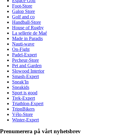
Espace Golf
Foot-Store
Galop Store
Golf and co
Handball-Store
House of Rugby
La sellerie de Maé
Made in Paradis
Nauti-wave
On-Fight
Padel-Expert
Pecheur-Store
Pet and Garden
Slowood Interior
Smash-Expert
Sneak'In
Sneakids
Sport is good
Trek-Expert
Triathlon-Expert
TripnBikers
Vélo-Store
Winter-Expert
Prenumerera på vårt nyhetsbrev