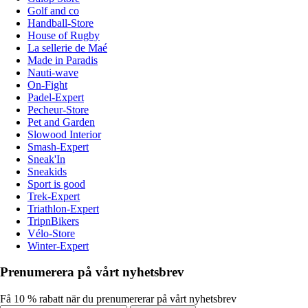
Golf and co
Handball-Store
House of Rugby
La sellerie de Maé
Made in Paradis
Nauti-wave
On-Fight
Padel-Expert
Pecheur-Store
Pet and Garden
Slowood Interior
Smash-Expert
Sneak'In
Sneakids
Sport is good
Trek-Expert
Triathlon-Expert
TripnBikers
Vélo-Store
Winter-Expert
Prenumerera på vårt nyhetsbrev
Få 10 % rabatt när du prenumererar på vårt nyhetsbrev