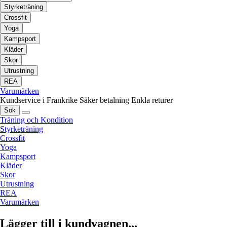
Styrketräning
Crossfit
Yoga
Kampsport
Kläder
Skor
Utrustning
REA
Varumärken
Kundservice i Frankrike
Säker betalning
Enkla returer
Sök
Träning och Kondition
Styrketräning
Crossfit
Yoga
Kampsport
Kläder
Skor
Utrustning
REA
Varumärken
Lägger till i kundvagnen...