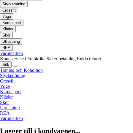
Styrketräning
Crossfit
Yoga
Kampsport
Kläder
Skor
Utrustning
REA
Varumärken
Kundservice i Frankrike
Säker betalning
Enkla returer
Sök
Träning och Kondition
Styrketräning
Crossfit
Yoga
Kampsport
Kläder
Skor
Utrustning
REA
Varumärken
Lägger till i kundvagnen...