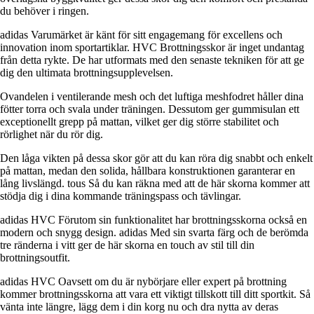
du behöver i ringen.
adidas Varumärket är känt för sitt engagemang för excellens och
innovation inom sportartiklar. HVC Brottningsskor är inget undantag
från detta rykte. De har utformats med den senaste tekniken för att ge
dig den ultimata brottningsupplevelsen.
Ovandelen i ventilerande mesh och det luftiga meshfodret håller dina
fötter torra och svala under träningen. Dessutom ger gummisulan ett
exceptionellt grepp på mattan, vilket ger dig större stabilitet och
rörlighet när du rör dig.
Den låga vikten på dessa skor gör att du kan röra dig snabbt och enkelt
på mattan, medan den solida, hållbara konstruktionen garanterar en
lång livslängd. tous Så du kan räkna med att de här skorna kommer att
stödja dig i dina kommande träningspass och tävlingar.
adidas HVC Förutom sin funktionalitet har brottningsskorna också en
modern och snygg design. adidas Med sin svarta färg och de berömda
tre ränderna i vitt ger de här skorna en touch av stil till din
brottningsoutfit.
adidas HVC Oavsett om du är nybörjare eller expert på brottning
kommer brottningsskorna att vara ett viktigt tillskott till ditt sportkit. Så
vänta inte längre, lägg dem i din korg nu och dra nytta av deras