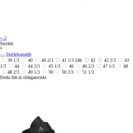
+-2
Storlek
*
Storleksguide
39 1/3
40
40 2/3
41 1/3
24h
42
42 2/3
43
1/3
44
44 2/3
45 1/3
46
46 2/3
47 1/3
48
48 2/3
49 1/3
50
50 2/3
51 1/3
Detta fält är obligatoriskt