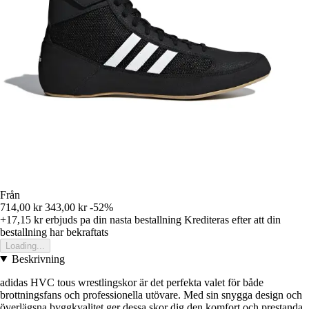
Från
714,00 kr
343,00 kr
-52%
+17,15 kr
erbjuds pa din nasta bestallning
Krediteras efter att din
bestallning har bekraftats
Loading...
Beskrivning
adidas HVC tous wrestlingskor är det perfekta valet för både
brottningsfans och professionella utövare. Med sin snygga design och
överlägsna byggkvalitet ger dessa skor dig den komfort och prestanda