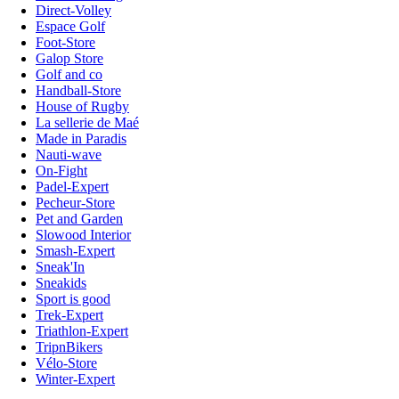
Direct-Volley
Espace Golf
Foot-Store
Galop Store
Golf and co
Handball-Store
House of Rugby
La sellerie de Maé
Made in Paradis
Nauti-wave
On-Fight
Padel-Expert
Pecheur-Store
Pet and Garden
Slowood Interior
Smash-Expert
Sneak'In
Sneakids
Sport is good
Trek-Expert
Triathlon-Expert
TripnBikers
Vélo-Store
Winter-Expert