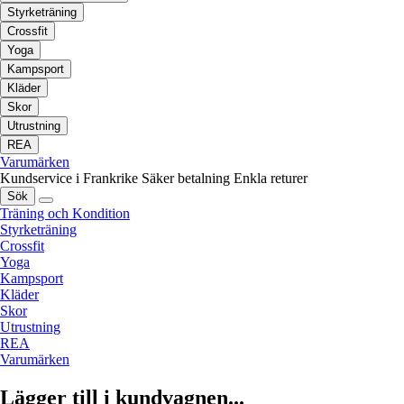
Styrketräning
Crossfit
Yoga
Kampsport
Kläder
Skor
Utrustning
REA
Varumärken
Kundservice i Frankrike
Säker betalning
Enkla returer
Sök
Träning och Kondition
Styrketräning
Crossfit
Yoga
Kampsport
Kläder
Skor
Utrustning
REA
Varumärken
Lägger till i kundvagnen...