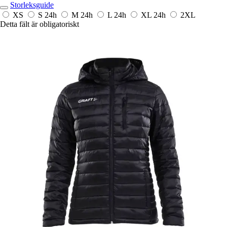
Storleksguide
XS
S
24h
M
24h
L
24h
XL
24h
2XL
Detta fält är obligatoriskt