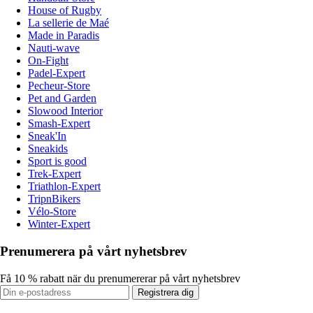
House of Rugby
La sellerie de Maé
Made in Paradis
Nauti-wave
On-Fight
Padel-Expert
Pecheur-Store
Pet and Garden
Slowood Interior
Smash-Expert
Sneak'In
Sneakids
Sport is good
Trek-Expert
Triathlon-Expert
TripnBikers
Vélo-Store
Winter-Expert
Prenumerera på vårt nyhetsbrev
Få 10 % rabatt när du prenumererar på vårt nyhetsbrev
Registrera dig