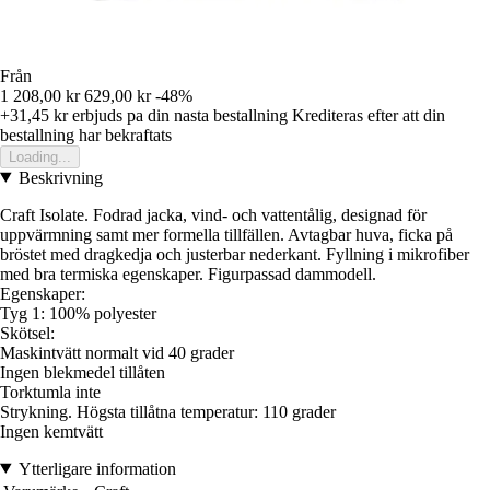
Från
1 208,00 kr
629,00 kr
-48%
+31,45 kr
erbjuds pa din nasta bestallning
Krediteras efter att din
bestallning har bekraftats
Loading...
Beskrivning
Craft Isolate. Fodrad jacka, vind- och vattentålig, designad för
uppvärmning samt mer formella tillfällen. Avtagbar huva, ficka på
bröstet med dragkedja och justerbar nederkant. Fyllning i mikrofiber
med bra termiska egenskaper. Figurpassad dammodell.
Egenskaper:
Tyg 1: 100% polyester
Skötsel:
Maskintvätt normalt vid 40 grader
Ingen blekmedel tillåten
Torktumla inte
Strykning. Högsta tillåtna temperatur: 110 grader
Ingen kemtvätt
Ytterligare information